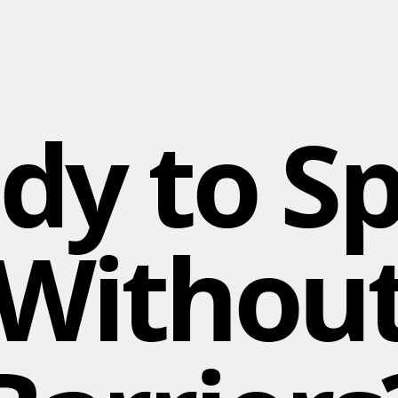
dy to S
Withou