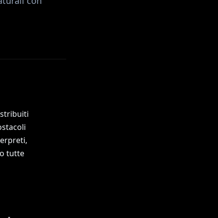
aturali con
tribuiti
stacoli
erpreti,
o tutte