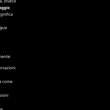
a. Invece
aggio
gnifica
ngua
mente:
rsazioni
na come
sioni
ue