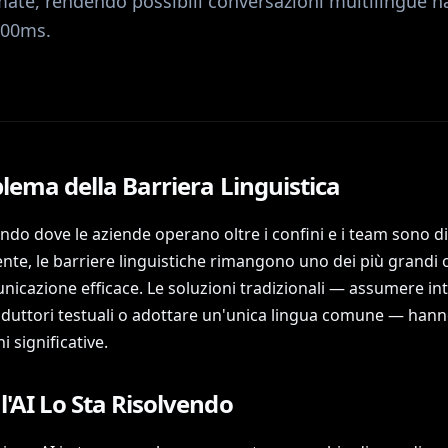
mate, rendendo possibili conversazioni multilingue n
300ms.
blema della Barriera Linguistica
do dove le aziende operano oltre i confini e i team sono dis
te, le barriere linguistiche rimangono uno dei più grandi o
nicazione efficace. Le soluzioni tradizionali — assumere int
aduttori testuali o adottare un'unica lingua comune — hann
i significative.
'AI Lo Sta Risolvendo