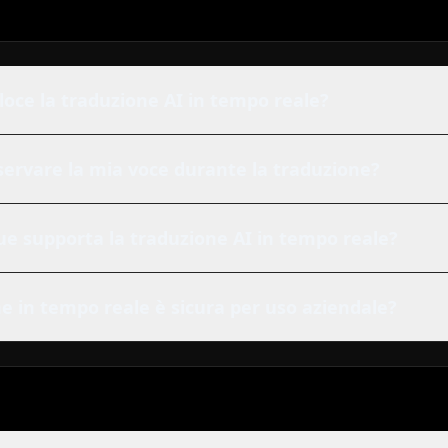
oce la traduzione AI in tempo reale?
servare la mia voce durante la traduzione?
ue supporta la traduzione AI in tempo reale?
e in tempo reale è sicura per uso aziendale?