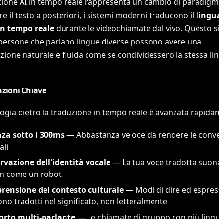
zione AI in tempo reale rappresenta un cambio di paradigm
re il testo a posteriori, i sistemi moderni traducono il
lingu
in tempo reale
durante le videochiamate dal vivo. Questo si
persone che parlano lingue diverse possono avere una
zione naturale e fluida come se condividessero la stessa li
azioni Chiave
logia dietro la traduzione in tempo reale è avanzata rapida
za sotto i 300ms
— Abbastanza veloce da rendere le conve
ali
rvazione dell'identità vocale
— La tua voce tradotta suo
on come un robot
ensione del contesto culturale
— Modi di dire ed espres
no tradotti nel significato, non letteralmente
orto multi-parlante
— Le chiamate di gruppo con più ling