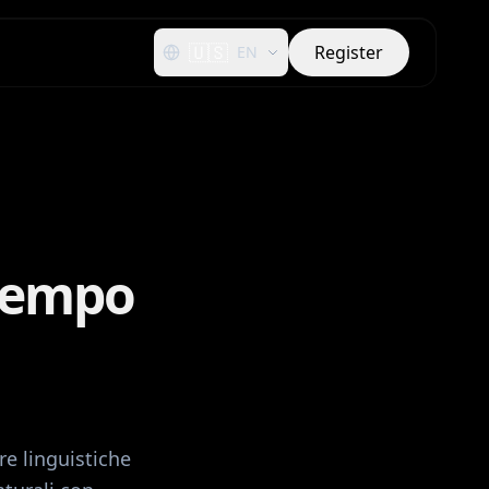
🇺🇸
Register
EN
 Tempo
re linguistiche