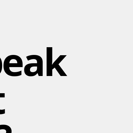
peak
t