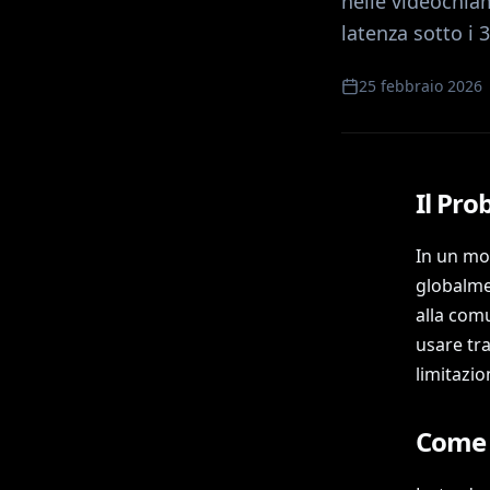
nelle videochia
latenza sotto i 
25 febbraio 2026
Il Pro
In un mon
globalmen
alla comu
usare tr
limitazion
Come l