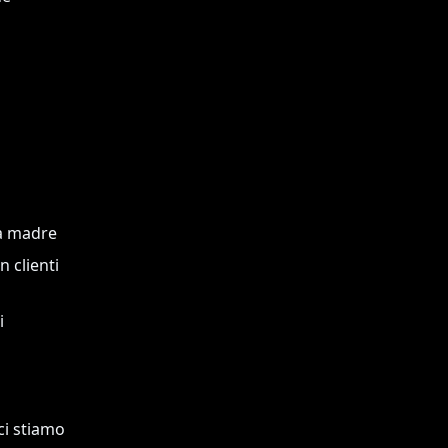
a madre
 clienti
i
ci stiamo