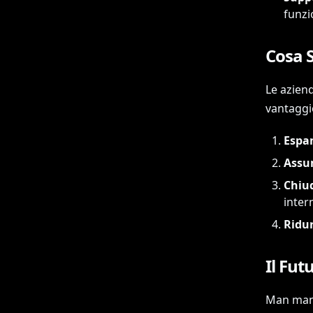
funzi
Cosa S
Le azien
vantaggio
Espan
Assum
Chiud
inter
Ridur
Il Fut
Man mano