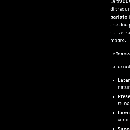
La tradu
di tradur
parlato 
che due 
conversa
madre.
Le Innov
La tecno
Laten
natur
Prese
te
, n
Compr
vengo
Supp