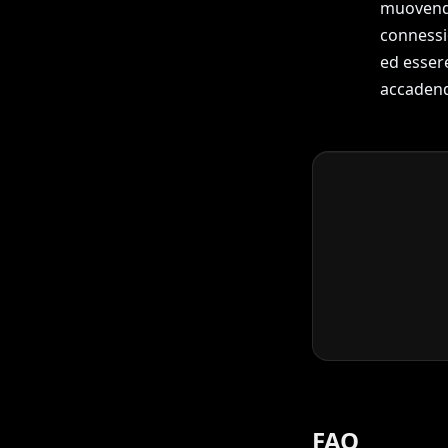
muovendo
connessi
ed esser
accadend
FAQ