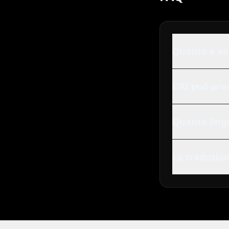
Quanto è vel
L'AI può pre
Quante ling
La traduzion