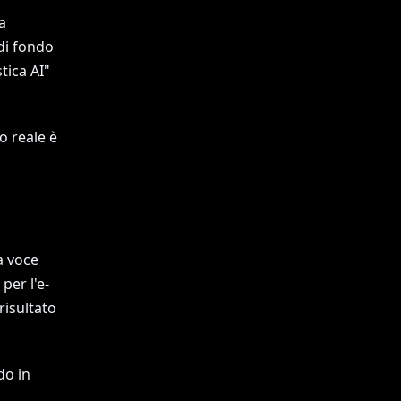
a
di fondo
tica AI"
o reale è
a voce
per l'e-
risultato
do in