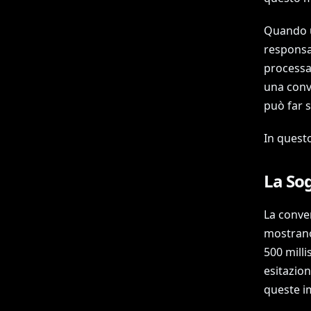
Quando u
responsa
processar
una conv
può far s
In questo
La Sog
La conver
mostrano
500 mill
esitazio
queste i