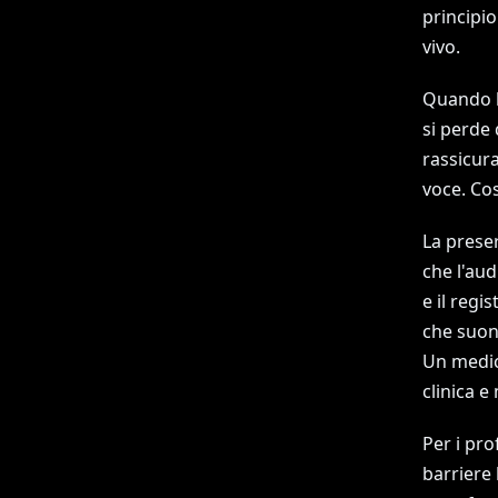
principi
vivo.
Quando la
si perde 
rassicura
voce. Cos
La preser
che l'aud
e il reg
che suon
Un medic
clinica 
Per i pro
barriere 