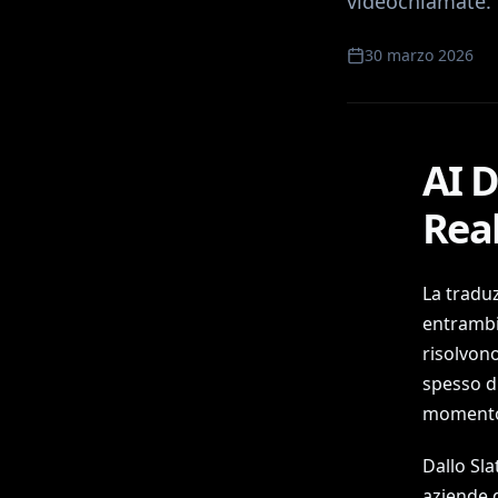
videochiamate. 
30 marzo 2026
AI 
Real
La traduz
entrambi
risolvon
spesso di
momento 
Dallo Sl
aziende 