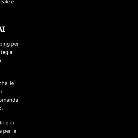
reale e
AI
bbing per
ategia
a
che: le
i
 domanda
o.
ine di
 per le