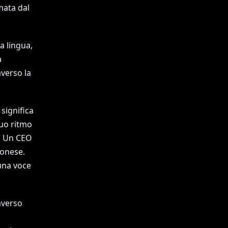
mata dal
a lingua,
a
averso la
significa
suo ritmo
e. Un CEO
ponese.
una voce
averso