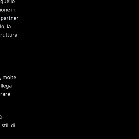
 quello
ione in
n partner
o, la
truttura
, molte
ollega
arare
ù
tili di