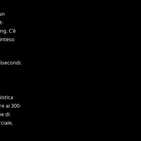
un
t-
ng. C'è
inteso
lisecondi.
istica
e ai 300-
e di
ciale,