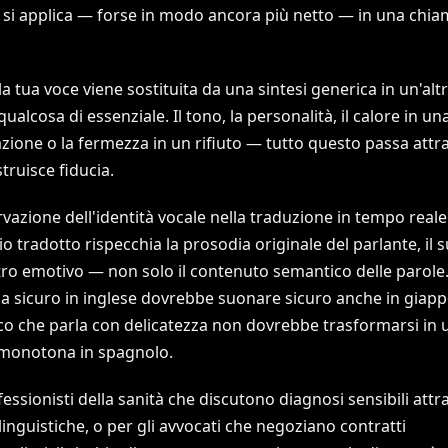
o si applica — forse in modo ancora più netto — in una chia
 tua voce viene sostituita da una sintesi generica in un'altr
qualcosa di essenziale. Il tono, la personalità, il calore in un
zione o la fermezza in un rifiuto — tutto questo passa attr
truisce fiducia.
vazione dell'identità vocale nella traduzione in tempo reale 
io tradotto rispecchia la prosodia originale del parlante, il 
istro emotivo — non solo il contenuto semantico delle parol
a sicuro in inglese dovrebbe suonare sicuro anche in giap
o che parla con delicatezza non dovrebbe trasformarsi in 
e monotona in spagnolo.
fessionisti della sanità che discutono diagnosi sensibili attr
linguistiche, o per gli avvocati che negoziano contratti