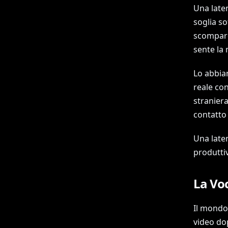
Una laten
soglia so
scompare 
sente la 
Lo abbia
reale con
straniera
contatto 
Una late
produtti
La Voc
Il mondo
video dop