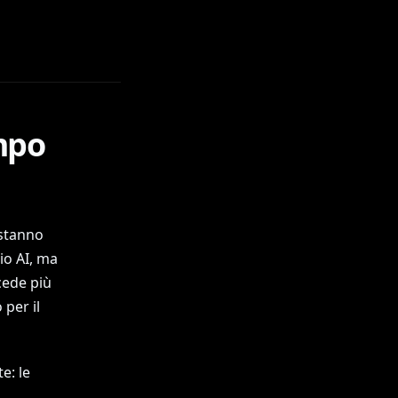
mpo
 stanno
io AI, ma
cede più
per il
e: le