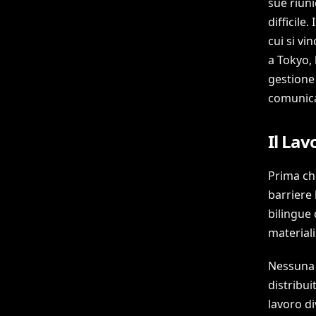
sue riuni
difficile
cui si vi
a Tokyo,
gestione 
comunica
Il Lav
Prima che
barriere 
bilingue 
material
Nessuna 
distribui
lavoro d