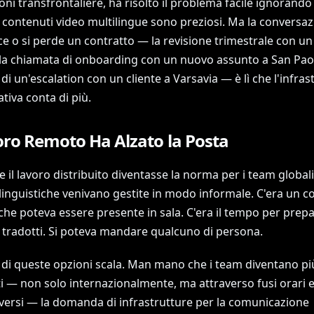
oni transfrontaliere, ha risolto il problema facile ignorando
. I contenuti video multilingue sono preziosi. Ma la conversaz
nce o si perde un contratto — la revisione trimestrale con u
 la chiamata di onboarding con un nuovo assunto a San Paol
di un'escalation con un cliente a Varsavia — è lì che l'infras
tiva conta di più.
oro Remoto Ha Alzato la Posta
 il lavoro distribuito diventasse la norma per i team globali
linguistiche venivano gestite in modo informale. C'era un c
che poteva essere presente in sala. C'era il tempo per prep
i tradotti. Si poteva mandare qualcuno di persona.
di queste opzioni scala. Man mano che i team diventano pi
ti — non solo internazionalmente, ma attraverso fusi orari e s
iversi — la domanda di infrastrutture per la comunicazione