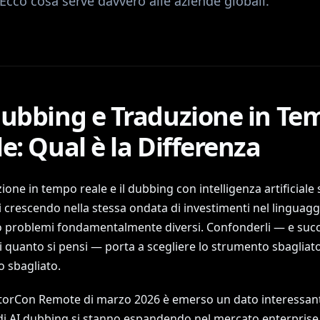
Ecco cosa serve davvero alle aziende globali.
Dubbing e Traduzione in Te
e: Qual è la Differenza
ione in tempo reale e il dubbing con intelligenza artificiale
 crescendo nella stessa ondata di investimenti nel linguagg
o problemi fondamentalmente diversi. Confonderli — e suc
 quanto si pensi — porta a scegliere lo strumento sbagliato 
sbagliato.
atorCon Remote di marzo 2026 è emerso un dato interessant
di AI dubbing si stanno espandendo nel mercato enterprise