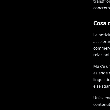
transfron
concreto
Cosa c
La notizi
accelerar
commercia
relazioni
Ma c'è un
aziende 
linguist
è se stia
Un'azien
contenuti