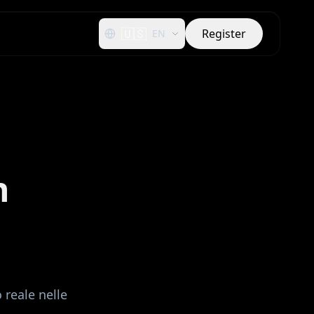
🇺🇸
Register
EN
n
 reale nelle