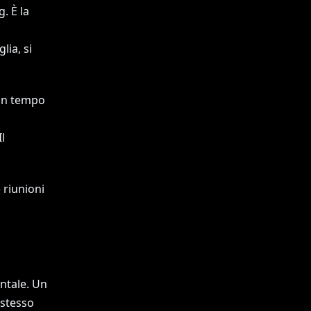
. È la
ia, si
 in tempo
l
 riunioni
ntale. Un
 stesso