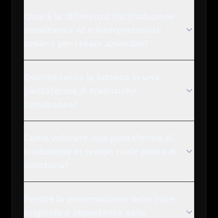
Qual è la differenza tra traduzione
simultanea AI e interpretariato
umano per i team aziendali?
Quanto conta la latenza in una
piattaforma di traduzione
simultanea?
Come valutare una piattaforma di
traduzione in tempo reale prima di
adottarla?
Perché la preservazione della voce
originale è importante nelle