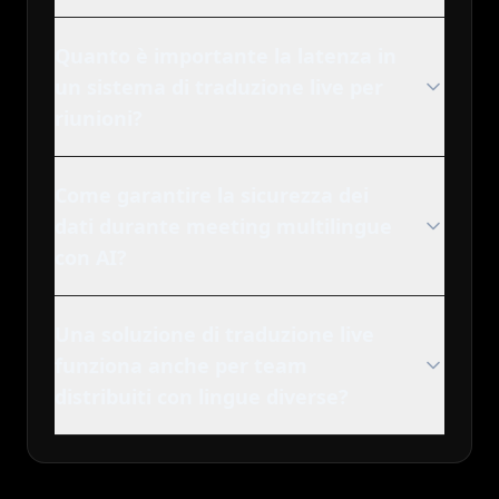
Quanto è importante la latenza in
un sistema di traduzione live per
riunioni?
Come garantire la sicurezza dei
dati durante meeting multilingue
con AI?
Una soluzione di traduzione live
funziona anche per team
distribuiti con lingue diverse?