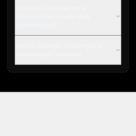
Perché le tecnologie per la
collaborazione umana sono
sottofinanziate?
Hitoo è conforme al GDPR per le
comunicazioni aziendali?