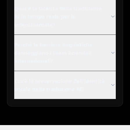
Qual è la latenza della traduzione
AI in tempo reale per le
videochiamate?
Perché le barriere linguistiche
danneggiano i team aziendali
internazionali?
Cos'è la preservazione dell'identità
vocale nella traduzione AI?