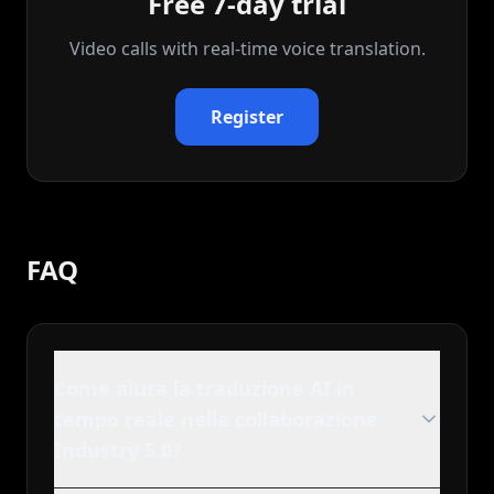
Free 7-day trial
Video calls with real‑time voice translation.
Register
FAQ
Come aiuta la traduzione AI in
tempo reale nella collaborazione
Industry 5.0?