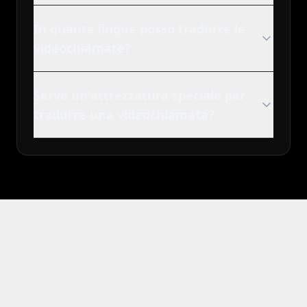
In quante lingue posso tradurre le
videochiamate?
Serve un'attrezzatura speciale per
tradurre una videochiamata?