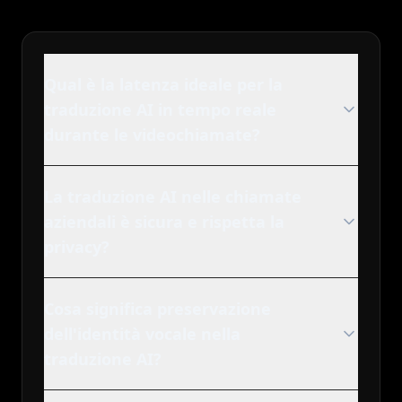
Qual è la latenza ideale per la
traduzione AI in tempo reale
durante le videochiamate?
La traduzione AI nelle chiamate
aziendali è sicura e rispetta la
privacy?
Cosa significa preservazione
dell'identità vocale nella
traduzione AI?