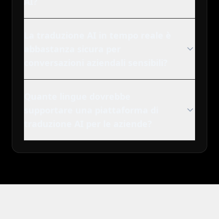
AI?
La traduzione AI in tempo reale è
abbastanza sicura per
conversazioni aziendali sensibili?
Quante lingue dovrebbe
supportare una piattaforma di
traduzione AI per le aziende?