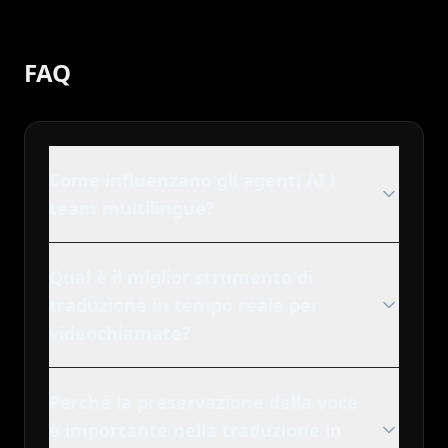
FAQ
Come influenzano gli agenti AI i
team multilingue?
Qual è il miglior strumento di
traduzione in tempo reale per
videochiamate?
Perché la preservazione della voce
è importante nella traduzione in