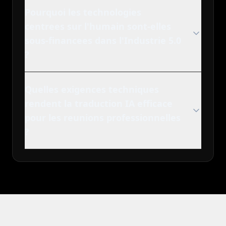
Pourquoi les technologies
centrees sur l'humain sont-elles
sous-financees dans l'Industrie 5.0
?
Quelles exigences techniques
rendent la traduction IA efficace
pour les reunions professionnelles
?