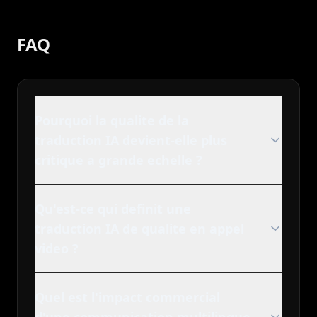
FAQ
Pourquoi la qualite de la
traduction IA devient-elle plus
critique a grande echelle ?
Qu'est-ce qui definit une
traduction IA de qualite en appel
video ?
Quel est l'impact commercial