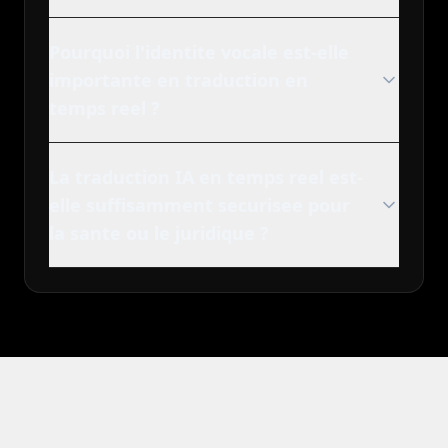
Pourquoi l'identite vocale est-elle
importante en traduction en
temps reel ?
La traduction IA en temps reel est-
elle suffisamment securisee pour
la sante ou le juridique ?