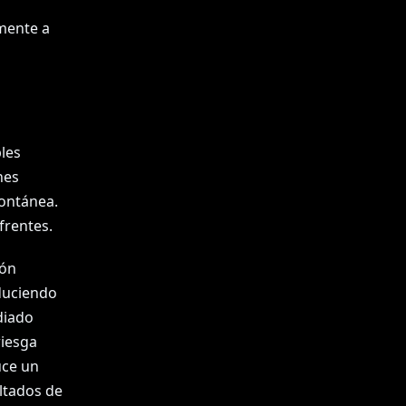
mente a
les
nes
pontánea.
frentes.
ión
duciendo
diado
riesga
uce un
ultados de