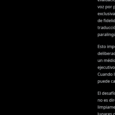
voz por 
exclusiva
de fideli
traducció
paralingü
Esto imp
delibera
un médico
ejecutiv
Cuando l
puede ca
El desafí
no es di
limpiamen
lugares 