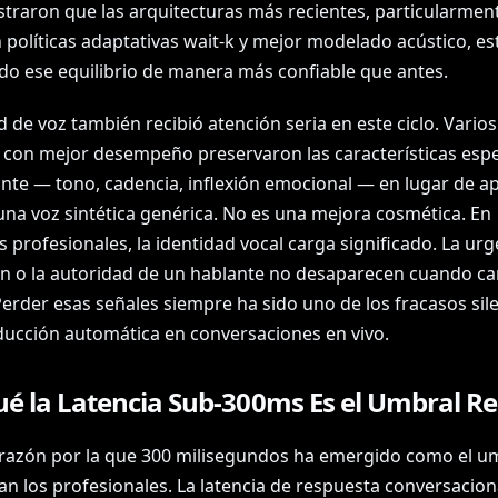
traron que las arquitecturas más recientes, particularment
 políticas adaptativas wait-k y mejor modelado acústico, es
o ese equilibrio de manera más confiable que antes.
d de voz también recibió atención seria en este ciclo. Varios
 con mejor desempeño preservaron las características espe
ante — tono, cadencia, inflexión emocional — en lugar de a
una voz sintética genérica. No es una mejora cosmética. En
 profesionales, la identidad vocal carga significado. La urge
ón o la autoridad de un hablante no desaparecen cuando c
Perder esas señales siempre ha sido uno de los fracasos sil
aducción automática en conversaciones en vivo.
é la Latencia Sub-300ms Es el Umbral Re
razón por la que 300 milisegundos ha emergido como el um
an los profesionales. La latencia de respuesta conversacion