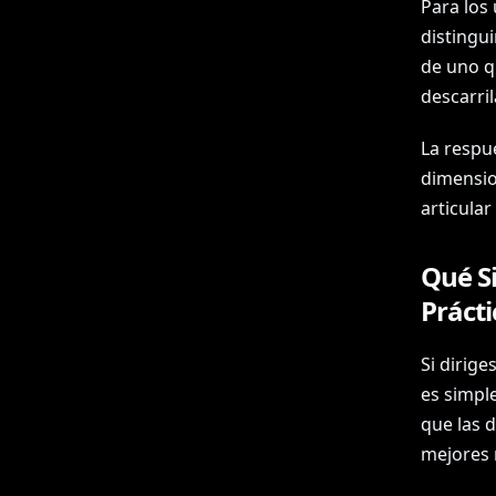
Para los
distingu
de uno q
descarri
La respue
dimensio
articular
Qué Si
Prácti
Si dirige
es simpl
que las 
mejores 