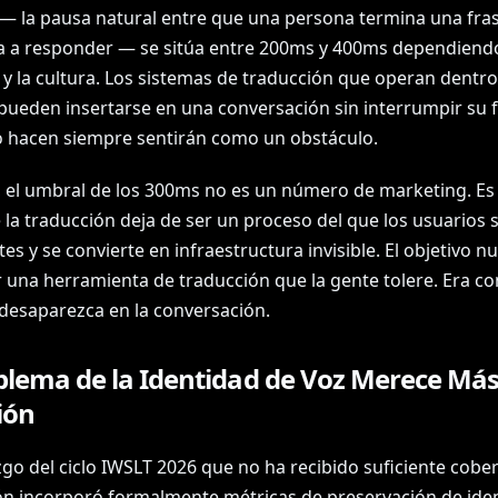
 la pausa natural entre que una persona termina una fras
 a responder — se sitúa entre 200ms y 400ms dependiendo
 y la cultura. Los sistemas de traducción que operan dentro
pueden insertarse en una conversación sin interrumpir su fl
o hacen siempre sentirán como un obstáculo.
, el umbral de los 300ms no es un número de marketing. Es
 la traducción deja de ser un proceso del que los usuarios 
es y se convierte en infraestructura invisible. El objetivo n
r una herramienta de traducción que la gente tolere. Era co
desaparezca en la conversación.
oblema de la Identidad de Voz Merece Má
ión
go del ciclo IWSLT 2026 que no ha recibido suficiente cober
ón incorporó formalmente métricas de preservación de ide