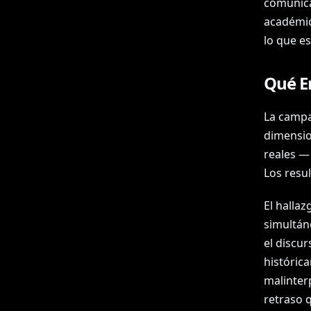
comunica
académic
lo que e
Qué E
La campa
dimensio
reales —
Los resul
El halla
simultán
el discur
históric
malinter
retraso q