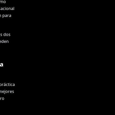
ómo
sacional
n para
as dos
ueden
la
práctica
 mejores
ero