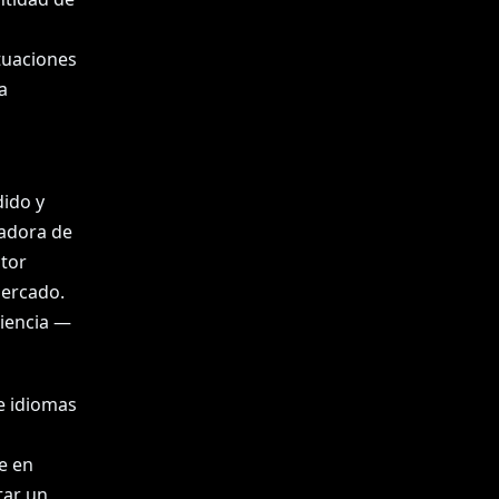
ntuaciones
a
ido y
zadora de
ctor
mercado.
riencia —
re idiomas
e en
tar un