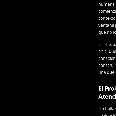
humana —
comienza
contexto
ventana 
que no l
En Hitoo
en el que
conscient
construi
una que 
El Pr
Atenc
Un hallaz
evaluaci