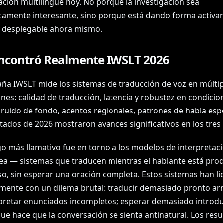
ción multilingüe hoy. No porque la investigación sea
amente interesante, sino porque está dando forma activa
s desplegable ahora mismo.
ncontró Realmente IWSLT 2026
ña IWSLT mide los sistemas de traducción de voz en múltip
nes: calidad de traducción, latencia y robustez en condicio
 ruido de fondo, acentos regionales, patrones de habla es
tados de 2026 mostraron avances significativos en los tres 
zgo más llamativo fue en torno a los modelos de interpretac
ea — sistemas que traducen mientras el hablante está pro
so, sin esperar una oración completa. Estos sistemas han li
amente con un dilema brutal: traducir demasiado pronto ar
pretar enunciados incompletos; esperar demasiado introd
ue hace que la conversación se sienta antinatural. Los res