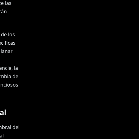
e las
tán
 de los
cíficas
planar
ncia, la
ambia de
enciosos
al
bral del
al