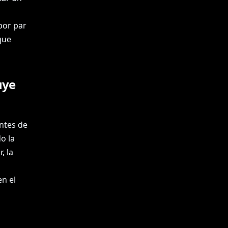
por par
que
uye
ntes de
o la
, la
n el