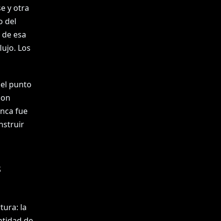
e y otra
 del
 de esa
ujo. Los
 el punto
son
unca fue
nstruir
s
tura: la
ntidad de