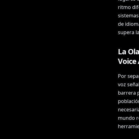
ritmo di
sistemas
de idiom
supera l
La Ol
Voice 
Por sepa
voz seña
barrera p
població
necesari
mundo re
herramie