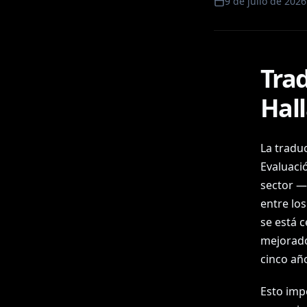
9 de julio de 2026
Tra
Hal
La tradu
Evaluaci
sector —
entre los
se está 
mejorado
cinco añ
Esto imp