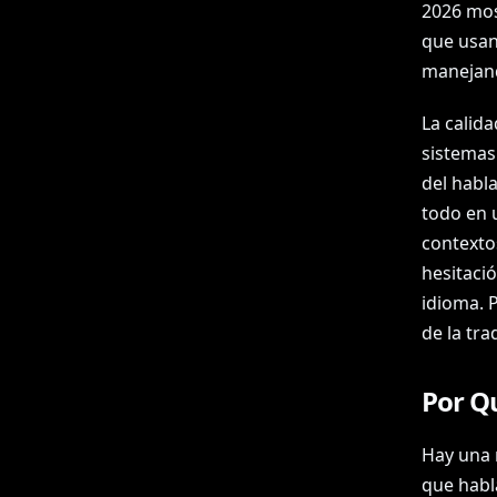
2026 mos
que usan
manejand
La calida
sistemas
del habl
todo en 
contextos
hesitaci
idioma. 
de la tr
Por Qu
Hay una 
que habl