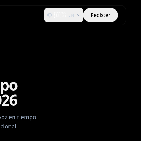
🇺🇸
Register
EN
mpo
026
 voz en tiempo
cional.