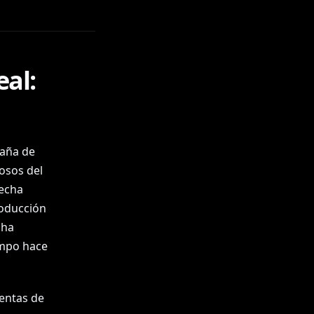
al:
paña de
osos del
recha
roducción
 ha
ampo hace
entas de