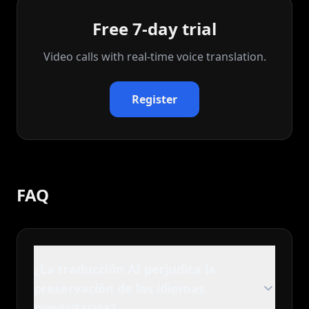
Free 7-day trial
Video calls with real‑time voice translation.
Register
FAQ
¿La traducción AI perjudica la
preservación de los idiomas
minoritarios?