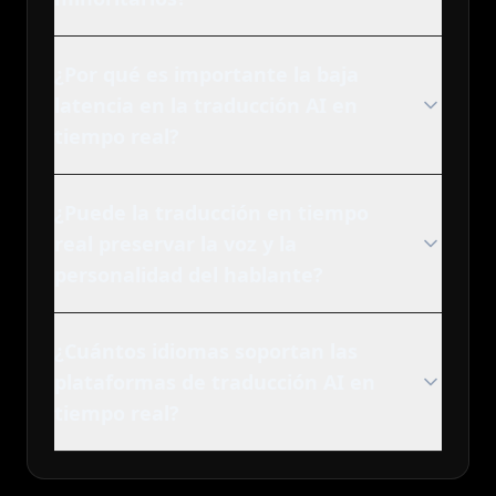
¿Por qué es importante la baja
latencia en la traducción AI en
tiempo real?
¿Puede la traducción en tiempo
real preservar la voz y la
personalidad del hablante?
¿Cuántos idiomas soportan las
plataformas de traducción AI en
tiempo real?