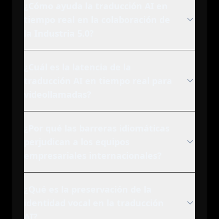
¿Cómo ayuda la traducción AI en
tiempo real en la colaboración de
la Industria 5.0?
¿Cuál es la latencia de la
traducción AI en tiempo real para
videollamadas?
¿Por qué las barreras idiomáticas
perjudican a los equipos
empresariales internacionales?
¿Qué es la preservación de la
identidad vocal en la traducción
AI?