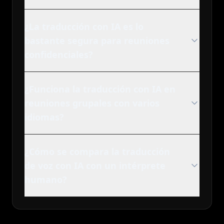
¿La traducción con IA es lo
bastante segura para reuniones
confidenciales?
¿Funciona la traducción con IA en
reuniones grupales con varios
idiomas?
¿Cómo se compara la traducción
de voz con IA con un intérprete
humano?