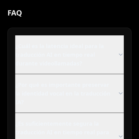
FAQ
¿Cuál es la latencia ideal para la
traducción AI en tiempo real
durante videollamadas?
¿Por qué es importante preservar
la identidad vocal en la traducción
IA?
¿Es suficientemente segura la
traducción AI en tiempo real para