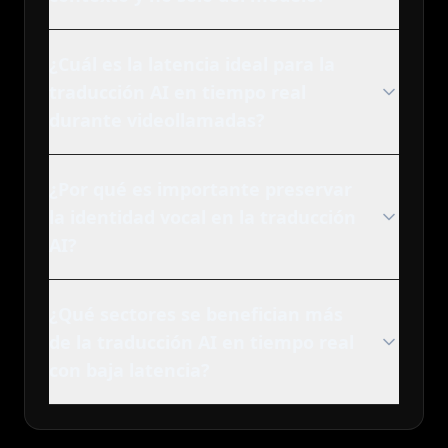
¿Cuál es la latencia ideal para la
traducción AI en tiempo real
durante videollamadas?
¿Por qué es importante preservar
la identidad vocal en la traducción
AI?
¿Qué sectores se benefician más
de la traducción AI en tiempo real
con baja latencia?