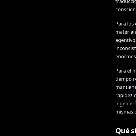
traducci
conscient
Para los
material
agentivos
inconsis
enormes 
Para el h
tiempo r
mantiene 
rapidez 
ingenierí
mismas q
Qué si