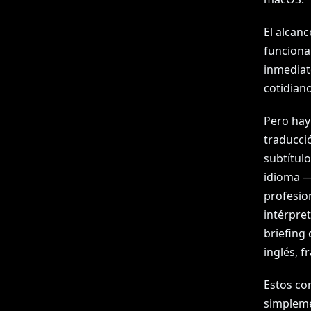
El alcanc
funcional
inmediato
cotidiano
Pero hay 
traducci
subtítulo
idioma —
profesio
intérpret
briefing
inglés, f
Estos con
simpleme