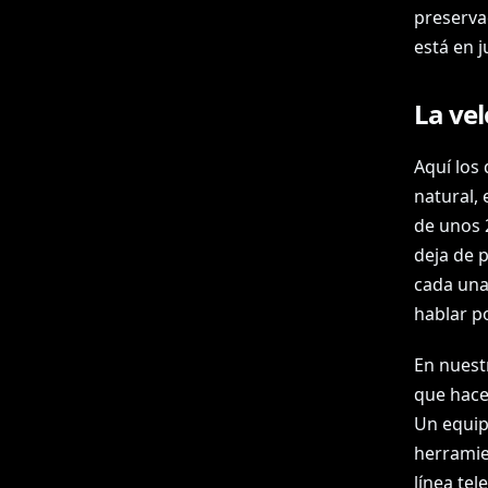
preserva
está en j
La vel
Aquí los 
natural, 
de unos 
deja de p
cada una
hablar p
En nuestr
que hace
Un equip
herramie
línea tel