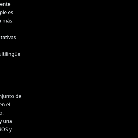
iente
ple es
a más.
tativas
ltilingüe
njunto de
en el
o,
y una
iOS y