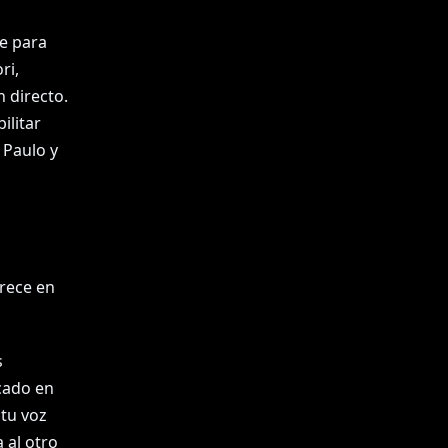
e para
ri,
n directo.
ilitar
 Paulo y
rece en
s
icado en
tu voz
 al otro