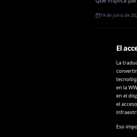
Qué implica par
19 de junio de 20
El acc
La tradu
converti
tecnológ
en la WW
en el dis
el acces
infraestr
Eso impo