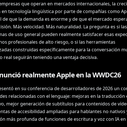
 empresas que operan en mercados internacionales, la crec
n en tecnología lingüística por parte de compañías como Ap
l de que la demanda es enorme y de que el mercado esper
sión. Más velocidad. Más naturalidad. La pregunta es si las
mas de uso general pueden realmente satisfacer esas expec
os profesionales de alto riesgo, o si las herramientas
izadas construidas específicamente para la conversación mu
o real seguirán teniendo una ventaja decisiva.
nunció realmente Apple en la WWDC26
esentó en su conferencia de desarrolladores de 2026 un co
des relacionadas con el lenguaje: mejoras en la traducción 
ivo, mejor generación de subtítulos para contenidos de víde
ntas de accesibilidad ampliadas para hablantes no nativos 
ión más profunda de funciones de escritura y voz con IA en 