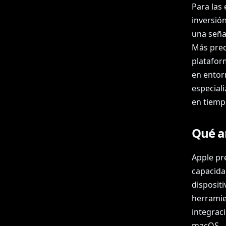
Para las
inversió
una seña
Más preci
platafor
en entorn
especial
en tiemp
Qué a
Apple pr
capacida
disposit
herramie
integrac
macOS.