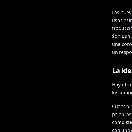
Las nuev
usos así
traduccio
Son genu
una conv
un respo
La id
Hay otra
los anun
Cuando h
palabras.
cómo sue
con una s