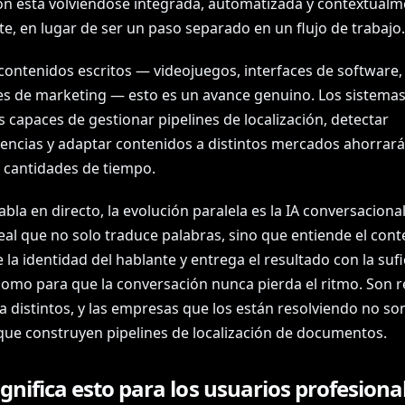
ón está volviéndose integrada, automatizada y contextualm
e, en lugar de ser un paso separado en un flujo de trabajo.
 contenidos escritos — videojuegos, interfaces de software,
es de marketing — esto es un avance genuino. Los sistema
 capaces de gestionar pipelines de localización, detectar
tencias y adaptar contenidos a distintos mercados ahorrar
cantidades de tiempo.
abla en directo, la evolución paralela es la IA conversaciona
eal que no solo traduce palabras, sino que entiende el cont
la identidad del hablante y entrega el resultado con la sufi
como para que la conversación nunca pierda el ritmo. Son r
a distintos, y las empresas que los están resolviendo no son
ue construyen pipelines de localización de documentos.
gnifica esto para los usuarios profesiona