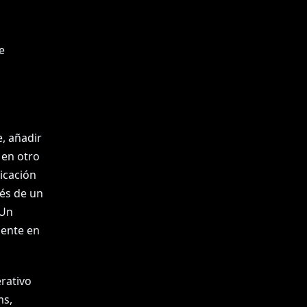
e
, añadir
 en otro
icación
és de un
 Un
mente en
rativo
ms,