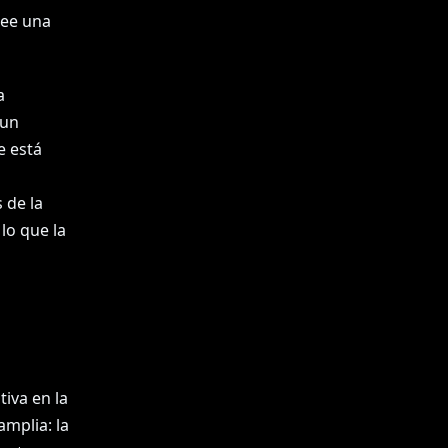
lee una
a
 un
e está
 de la
lo que la
iva en la
amplia: la