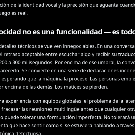
ción de la identidad vocal y la precisión que aguanta cuand
uego es real.
ocidad no es una funcionalidad — es tod
detalles técnicos se vuelven innegociables. En una convers
el retraso aceptable entre escuchar algo y recibir su traduc
200 a 300 milisegundos. Por encima de ese umbral, la conv
arecerlo. Se convierte en una serie de declaraciones incone
 esperando que la máquina la procese. Las personas empi
or encima de las demás. Los matices se pierden.
a experiencia con equipos globales, el problema de la laten
 fracasar las reuniones multilingüe antes que cualquier otr
o puede tolerar una formulación imperfecta. No tolerará u
nta que hace sentir como si se estuviera hablando a través
efónica defectuosa.