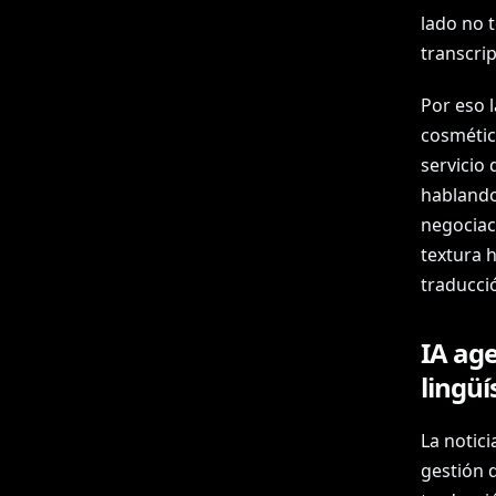
lado no 
transcrip
Por eso l
cosmétic
servicio 
hablando
negociaci
textura 
traducci
IA age
lingüí
La notic
gestión d