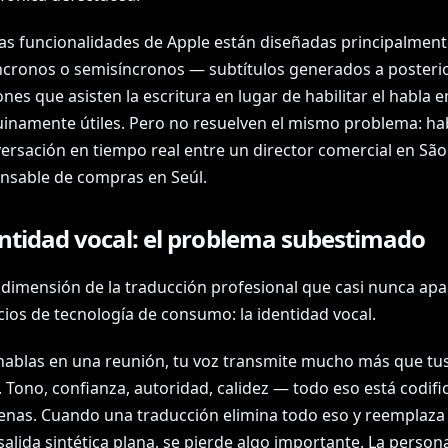
as funcionalidades de Apple están diseñadas principalment
ncronos o semisíncronos — subtítulos generados a posterio
nes que asisten la escritura en lugar de habilitar el habla e
inamente útiles. Pero no resuelven el mismo problema: hab
ersación en tiempo real entre un director comercial en São
nsable de compras en Seúl.
entidad vocal: el problema subestimado
 dimensión de la traducción profesional que casi nunca apa
cios de tecnología de consumo: la identidad vocal.
ablas en una reunión, tu voz transmite mucho más que tu
 Tono, confianza, autoridad, calidez — todo eso está codif
nas. Cuando una traducción elimina todo eso y reemplaza 
alida sintética plana, se pierde algo importante. La persona