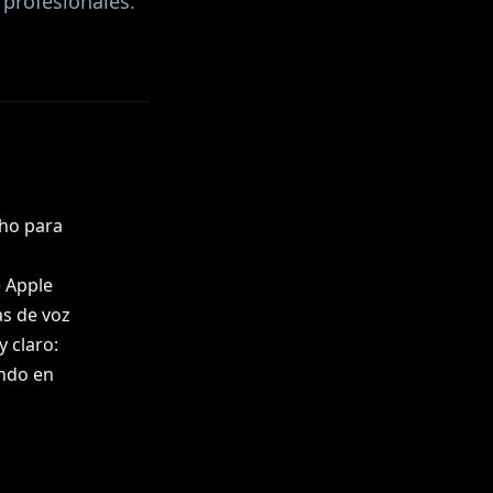
 profesionales.
cho para
 Apple
s de voz
y claro:
endo en