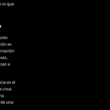
o lo que
o
ación
ción es
ersación
xas,
ezan a
cia es el
a cosa.
na
 de una