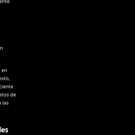
ente
s
án
l en
exto,
ciente
etos de
 las
les