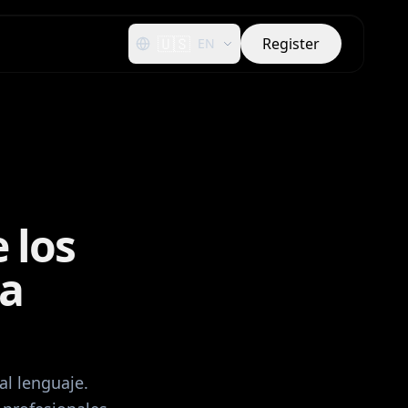
🇺🇸
Register
EN
 los
la
l lenguaje.