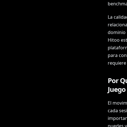
benchmar
La calida
relaciona
dominio 
Hitoo es
platafor
para con
requiere 
Por Qu
Juego
El movim
cada ses
importan
puedes v