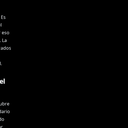
 Es
l
r eso
. La
rados
a
.
el
cubre
dario
do
ar