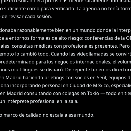
que el resultado era preciso. El cliente raramente domina
o suficiente como para verificarlo. La agencia no tenía for
 de revisar cada sesión.
cionaba razonablemente bien en un mundo donde la interp
ba a entornos formales de alto riesgo: conferencias de la O
nales, consultas médicas con profesionales presentes. Pero 
remoto lo cambió todo. Cuando las videollamadas se convir
 predeterminado para los negocios internacionales, el volu
iones multilingües se disparó. De repente tenemos director
en Madrid haciendo briefings con socios en Seúl, equipos 
lona incorporando personal en Ciudad de México, especiali
en Madrid consultando con colegas en Tokio — todo en tie
un intérprete profesional en la sala.
uo marco de calidad no escala a ese mundo.