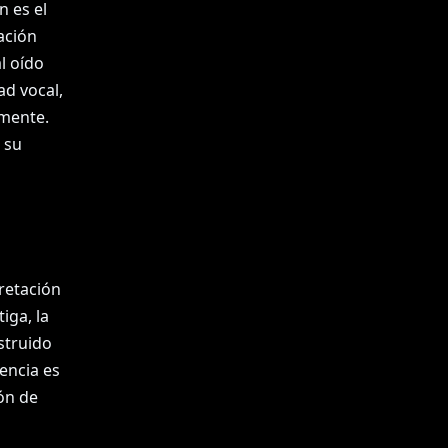
n es el
ación
l oído
ad vocal,
amente.
 su
pretación
iga, la
struido
tencia es
ón de