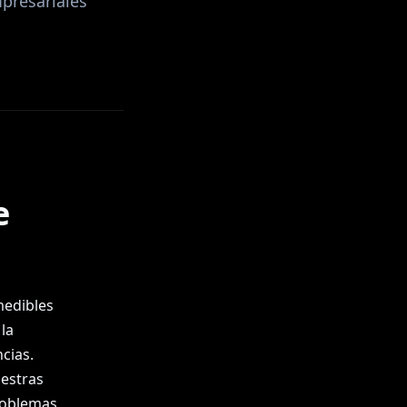
mpresariales
e
 medibles
la
cias.
uestras
problemas