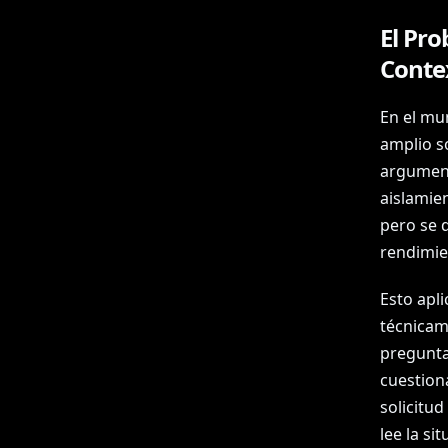
El Pr
Contex
En el mu
amplio s
argument
aislamien
pero se 
rendimie
Esto apl
técnicam
pregunta
cuestion
solicitud
lee la s