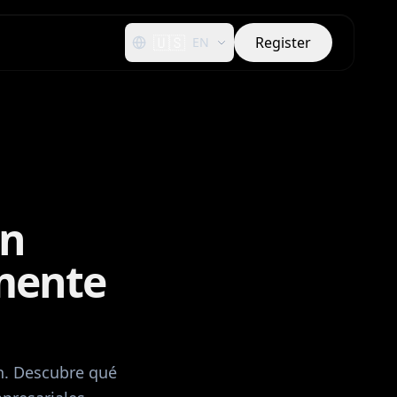
🇺🇸
Register
EN
en
mente
ón. Descubre qué