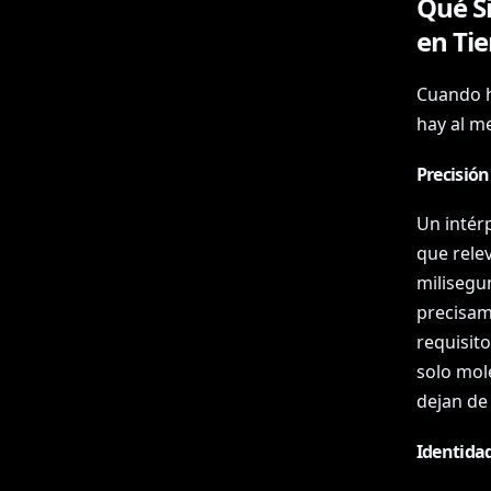
Qué Si
en Ti
Cuando h
hay al m
Precisión
Un intérp
que rele
milisegu
precisam
requisit
solo mol
dejan de
Identidad