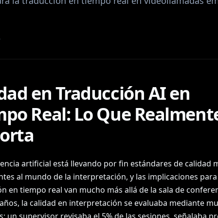
para la traducción en tiempo real en videollamadas e
6
dad en Traducción AI en
mpo Real: Lo Que Realment
orta
gencia artificial está llevando por fin estándares de calidad
tes al mundo de la interpretación, y las implicaciones para 
ón en tiempo real van mucho más allá de la sala de conferen
años, la calidad en interpretación se evaluaba mediante m
as: un supervisor revisaba el 5% de las sesiones, señalaba 