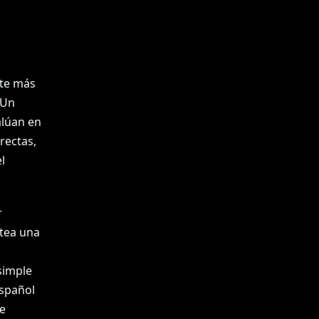
ate más
 Un
alúan en
rectas,
l
r
ntea una
simple
español
e