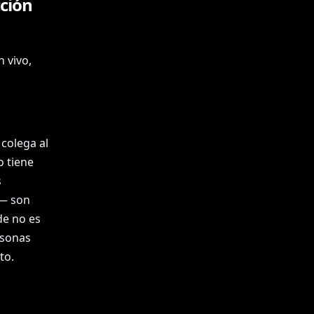
cción
 vivo,
 colega al
o tiene
s
 — son
de no es
rsonas
to.