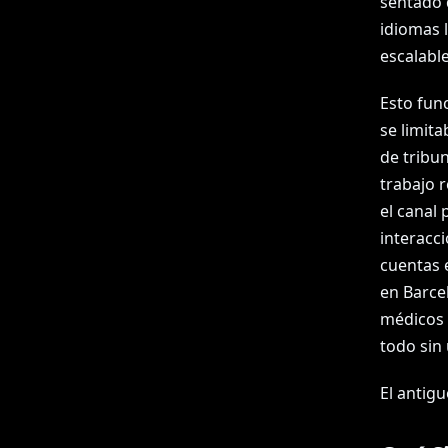
sentado 
idiomas l
escalable
Esto fun
se limita
de tribu
trabajo 
el canal
interacc
cuentas 
en Barce
médicos 
todo sin 
El antig