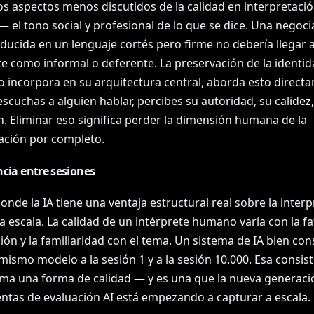
s aspectos menos discutidos de la calidad en interpretació
— el tono social y profesional de lo que se dice. Una negoci
ducida en un lenguaje cortés pero firme no debería llegar a
te como informal o deferente. La preservación de la identid
o incorpora en su arquitectura central, aborda esto direct
cuchas a alguien hablar, percibes su autoridad, su calidez,
n. Eliminar eso significa perder la dimensión humana de la
ción por completo.
cia entre sesiones
onde la IA tiene una ventaja estructural real sobre la inter
escala. La calidad de un intérprete humano varía con la fat
ón y la familiaridad con el tema. Un sistema de IA bien con
 mismo modelo a la sesión 1 y a la sesión 10.000. Esa consis
sma una forma de calidad — y es una que la nueva generaci
ntas de evaluación AI está empezando a capturar a escala.