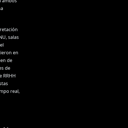
ba ambos
ma
retación
NU, salas
el
tieron en
men de
es de
de RRHH
stas
mpo real,