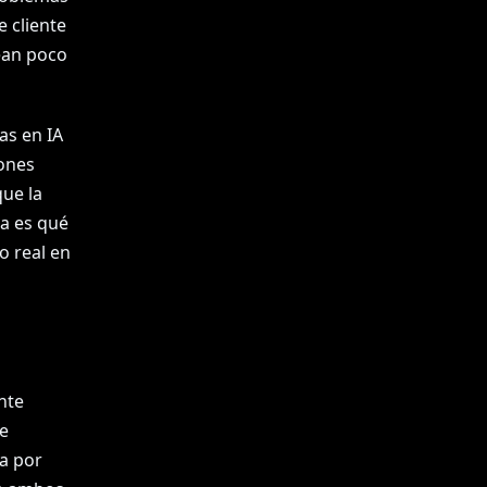
e cliente
ean poco
as en IA
iones
ue la
ta es qué
o real en
nte
e
ba por