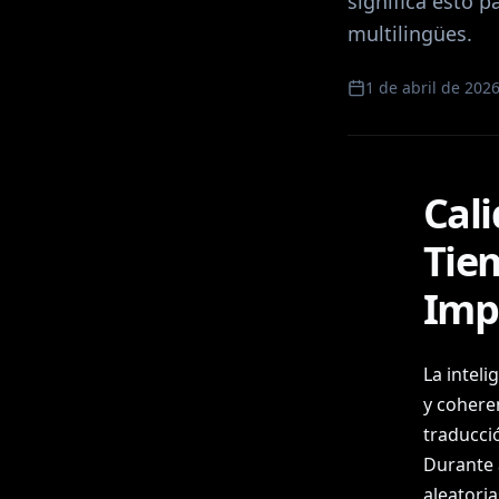
significa esto 
multilingües.
1 de abril de 202
Cali
Tie
Imp
La inteli
y coheren
traducci
Durante 
aleatori