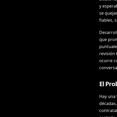
y esperab
se queja
fiables, 
Desarrol
que prome
puntuale
revisión 
ocurre c
conversa
El Pr
Hay una 
décadas,
contratab