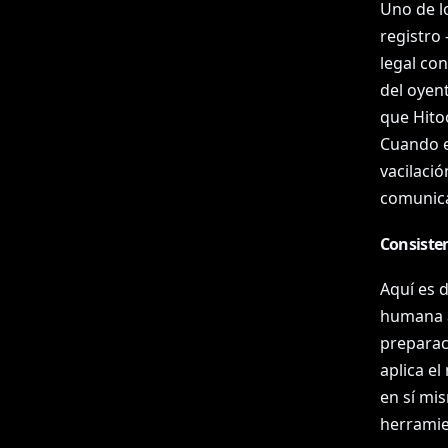
Uno de lo
registro 
legal con
del oyen
que Hito
Cuando es
vacilació
comunica
Consisten
Aquí es d
humana a 
preparaci
aplica el
en sí mi
herramie