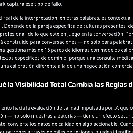
k captura ese tipo de fallo.
d real de la interpretación, en otras palabras, es contextual.
l. Depende de la pareja específica de culturas presentes, de
profesional, de lo que esté en juego en la conversación. Po
tá construido para conversaciones — no solo para palabras
ma gestiona más de 16 pares de idiomas con modelos calib
textos específicos de dominio, porque una consulta médic
una calibración diferente a la de una negociación comercial
é la Visibilidad Total Cambia las Reglas d
iento hacia la evaluación de calidad impulsada por IA que 
ión — no solo muestras aleatorias — tiene un efecto secun
te: convierte los datos de calidad en algo accionable. Cuan
er patrones a través de miles de sesiones, puedes identific