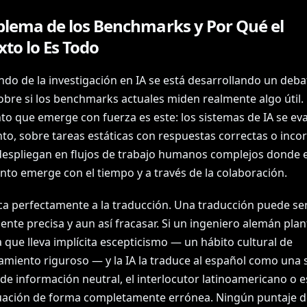
oblema de los Benchmarks y Por Qué el
to lo Es Todo
ndo de la investigación en IA se está desarrollando un deb
obre si los benchmarks actuales miden realmente algo útil.
o que emerge con fuerza es este: los sistemas de IA se ev
to, sobre tareas estáticas con respuestas correctas o incor
despliegan en flujos de trabajo humanos complejos donde e
nto emerge con el tiempo y a través de la colaboración.
ica perfectamente a la traducción. Una traducción puede se
ente precisa y aun así fracasar. Si un ingeniero alemán pla
 que lleva implícita escepticismo — un hábito cultural de
amiento riguroso — y la IA la traduce al español como una 
 de información neutral, el interlocutor latinoamericano o 
ituación de forma completamente errónea. Ningún puntaje d