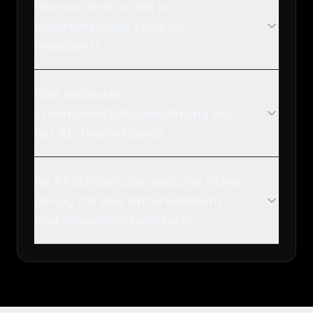
Warum wird so viel in
mehrsprachige Voice-AI
investiert?
Was bedeutet
Stimmidentitätsbewährung bei
der KI-Übersetzung?
Ist KI-Echtzeitübersetzung sicher
genug für den Unternehmens-
und Gesundheitseinsatz?