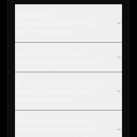
Was bedeutet
Stimmidentitätsbewahrung bei
der KI-Übersetzung?
Wie schnell ist KI-Echtzeit-
Übersetzung bei Videoanrufen?
Ist Echtzeit-Sprachübersetzung
sicher für medizinische oder
rechtliche Gespräche?
Warum ist die Qualität der KI-
Stimme wichtiger als nur die