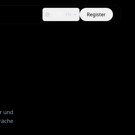
🇺🇸
Register
EN
r und
präche