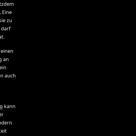
otzdem
 Eine
ie zu
 darf
t.
 einen
g an
ein
en auch
ng kann
er
ondern
eit