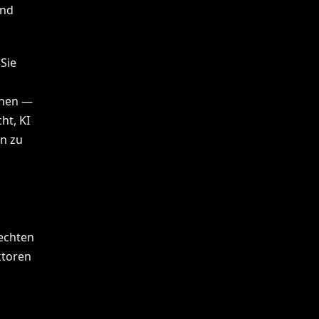
und
Sie
chen —
ht, KI
on zu
echten
ktoren