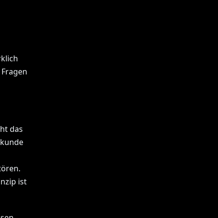
klich
n Fragen
cht das
ekunde
ören.
zip ist
ssen