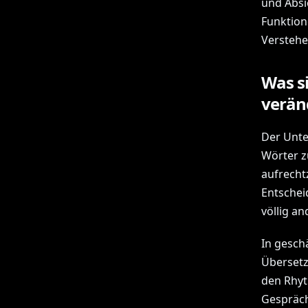
und Absi
Funktion
Verstehe
Was s
verän
Der Unter
Wörter z
aufrecht
Entschei
völlig an
In gesc
Übersetz
den Rhyt
Gespräch