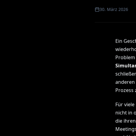
30. März 2026
Ein Gesc
wiederhol
Problem 
Simulta
schließe
anderen 
Prozess 
Für viel
nicht in 
die ihre
Meetings,