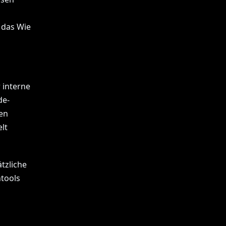
 das Wie
 interne
de-
den
lt
tzliche
htools