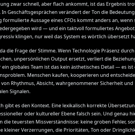
ung zwar schnell, aber flach ankommt, ist das Ergebnis tr
 In Geschäftsgesprächen verändert der Ton die Bedeutung.
ig formulierte Aussage eines CFOs kommt anders an, wenn s
iedergegeben wird — und ein taktvoll formuliertes Angebot
ressiv klingen, nur weil das System es wörtlich übersetzt ha
 da die Frage der Stimme. Wenn Technologie Präsenz durch
schen, unpersönlichen Output ersetzt, verliert die Beziehun
r ein globales Team ist das kein ästhetisches Detail — es ist 
nsproblem. Menschen kaufen, kooperieren und entscheid
s von Rhythmus, Absicht, wahrgenommener Sicherheit und
len Signalen.
ch gibt es den Kontext. Eine lexikalisch korrekte Übersetzu
ssioneller oder kultureller Ebene falsch sein. Und genau hi
n die teuersten Missverständnisse: keine groben Fehler, s
e kleiner Verzerrungen, die Prioritäten, Ton oder Dringlichk