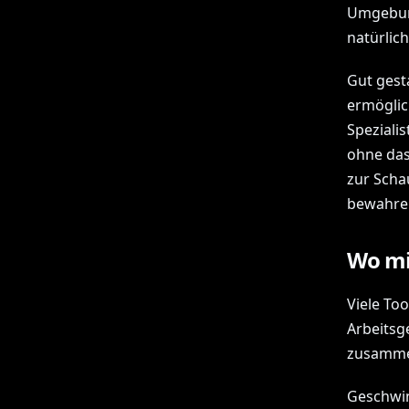
Umgebung
natürlic
Gut gest
ermöglic
Speziali
ohne das 
zur Schau
bewahren
Wo mi
Viele To
Arbeitsg
zusammen
Geschwind