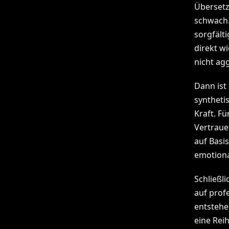
Übersetz
schwach.
sorgfält
direkt w
nicht agg
Dann ist
syntheti
Kraft. Fü
Vertraue
auf Basi
emotiona
Schließli
auf profe
entstehe
eine Reih