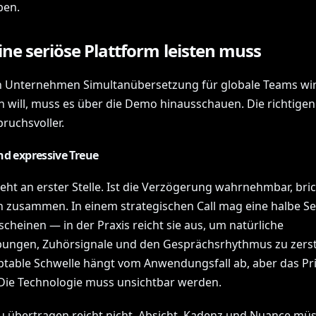
ben.
ne seriöse Plattform leisten muss
 Unternehmen Simultanübersetzung für globale Teams wir
n will, muss es über die Demo hinausschauen. Die richtige
ruchsvoller.
nd expressive Treue
eht an erster Stelle. Ist die Verzögerung wahrnehmbar, bri
 zusammen. In einem strategischen Call mag eine halbe S
cheinen — in der Praxis reicht sie aus, um natürliche
ungen, Zuhörsignale und den Gesprächsrhythmus zu zerst
ptable Schwelle hängt vom Anwendungsfall ab, aber das Prin
 Die Technologie muss unsichtbar werden.
zu übertragen reicht nicht. Absicht, Kadenz und Nuance mü