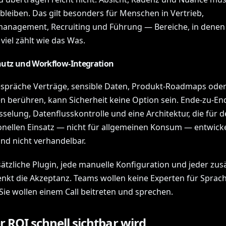
 bleiben. Das gilt besonders für Menschen in Vertrieb,
nagement, Recruiting und Führung — Bereiche, in denen
viel zählt wie das Was.
utz und Workflow-Integration
präche Verträge, sensible Daten, Produkt-Roadmaps oder
en berühren, kann Sicherheit keine Option sein. Ende-zu-En
selung, Datenflusskontrolle und eine Architektur, die für 
onellen Einsatz — nicht für allgemeinen Konsum — entwicke
ind nicht verhandelbar.
ätzliche Plugin, jede manuelle Konfiguration und jeder zusä
senkt die Akzeptanz. Teams wollen keine Experten für Sprac
Sie wollen einem Call beitreten und sprechen.
 ROI schnell sichtbar wird