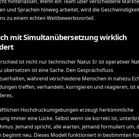
cht hinterlassen. Wenn ein Team über verschiedene Märkte
en und Sprachen hinweg arbeitet, wird die Geschwindigkei
ns zu einem echten Wettbewerbsvorteil.
ich mit Simultanübersetzung wirklich
dert
schied ist nicht nur technischer Natur. Er ist operativer Nat
u übersetzen ist eine Sache. Den Gesprächsfluss
zuerhalten, während verschiedene Menschen in nahezu Ech
dungen treffen, verhandeln, korrigieren und reagieren, ist 
deres.
häftlichen Hochdruckumgebungen erzeugt herkömmliche
ung immer eine Lücke. Selbst wenn sie korrekt ist, unterbri
hmus. Jemand spricht, alle warten, jemand formuliert um, 
 beginnt neu. Dieses Modell funktioniert in bestimmten f