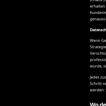
erhalten
Kundenma
genauso 
Datensch
Wenn Ges
Strategi
Verschlüs
professi
wurde, s
Jedes zus
Schritt 
werden. 
Wo der