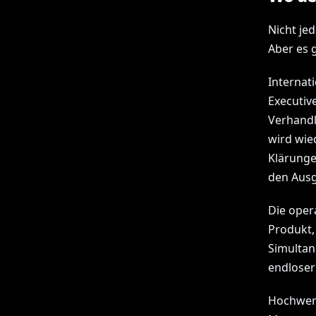
Nicht je
Aber es g
Internati
Executiv
Verhandl
wird wie
Klärunge
den Ausg
Die opera
Produkt,
Simultan
endloser
Hochwert