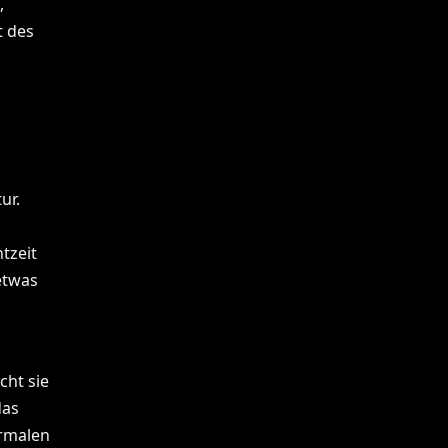
,
t des
ur.
tzeit
etwas
cht sie
das
ormalen