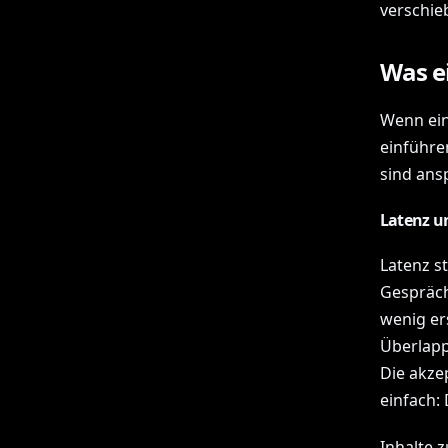
verschie
Was ei
Wenn ein
einführe
sind ansp
Latenz u
Latenz st
Gespräch
wenig ers
Überlapp
Die akze
einfach:
Inhalte 