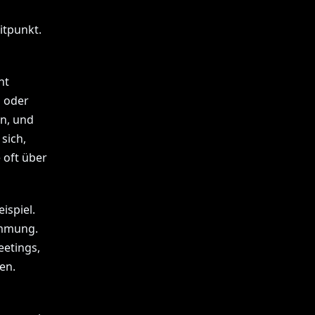
itpunkt.
nt
 oder
en, und
sich,
 oft über
ispiel.
immung.
eetings,
en.