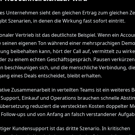
des Unternehmen sieht den gleichen Ertrag zum gleichen Ze
ibt Szenarien, in denen die Wirkung fast sofort eintritt.
onaler Vertrieb ist das deutlichste Beispiel. Wenn ein Accou
e seinen eigenen Ton während einer mehrsprachigen Demo
ung beibehalten kann, hört der Call auf, vermittelt zu wirk
der zu einem echten Geschäftsgespräch. Pausen verkürzen 
n beschleunigen sich, und die menschliche Verbindung, die
ang eines Deals entscheidet, bleibt erhalten.
tive Zusammenarbeit in verteilten Teams ist ein weiteres Be
 Support, Einkauf und Operations brauchen schnelle Abst
übersetzung reduziert die versteckten Kosten doppelter M
 Follow-ups und von Anfang an falsch verstandener Aufgab
iger Kundensupport ist das dritte Szenario. In kritischen