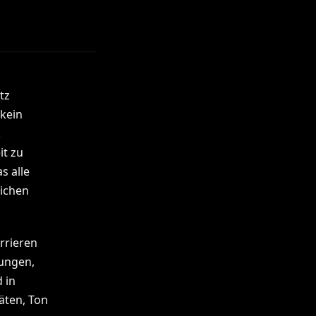
tz
 kein
.
it zu
s alle
lichen
rrieren
lungen,
 in
äten, Ton