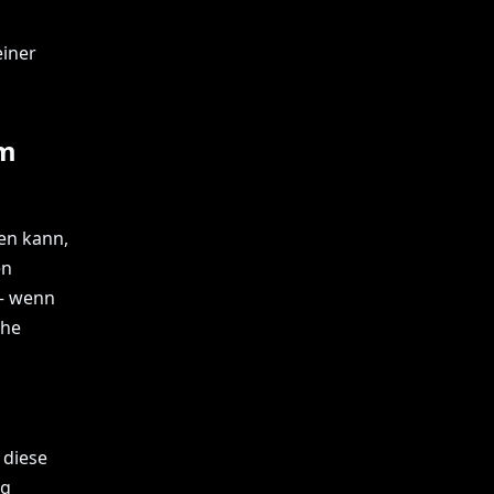
einer
rm
en kann,
en
 — wenn
che
 diese
ng