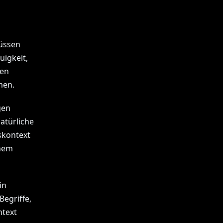
müssen
uigkeit,
den
men.
gen
atürliche
skontext
inem
in
Begriffe,
ntext