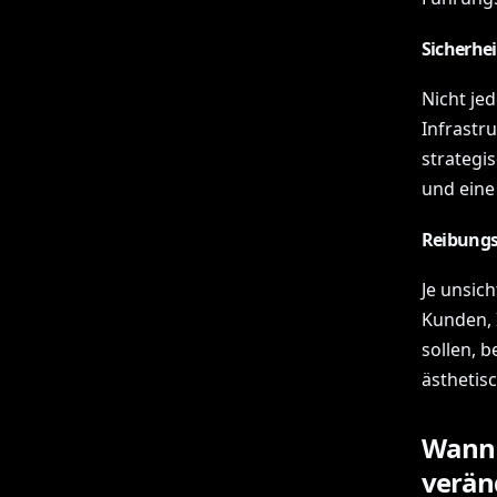
Sicherhe
Nicht je
Infrastr
strategi
und eine
Reibungs
Je unsic
Kunden, 
sollen, 
ästhetisc
Wann 
verän