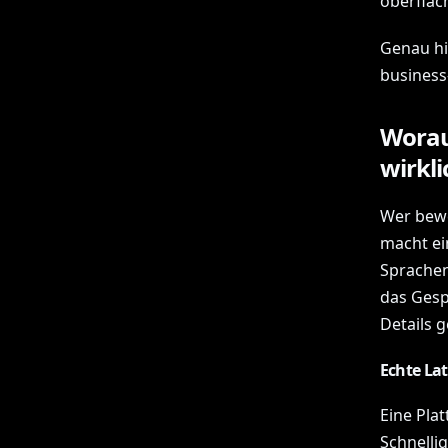
oberfläc
Genau hi
business
Worau
wirkl
Wer bewe
macht ei
Sprachen
das Gesp
Details g
Echte La
Eine Pla
Schnellig