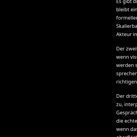
Es gibt d
bleibt e
formelle
Skalierb
Akteur i
Der zweit
wenn vis
werden s
sprechen
richtige
Der dritt
zu, inter
Gespräch
die echt
wenn das