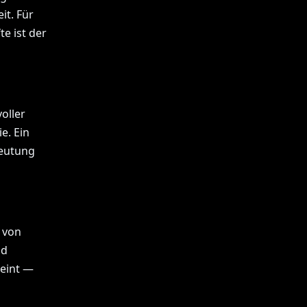
it. Für
e ist der
oller
e. Ein
deutung
 von
nd
heint —