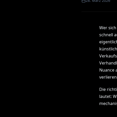
28. März 2026
Wer sich
schnell 
eigentli
künstlic
Verkaufs
Verhandl
Nuance a
verlieren
Die richt
lautet: 
mechanis