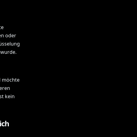
te
en oder
lüsselung
 wurde.
nd möchte
ieren
st kein
ich