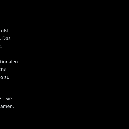
tößt
. Das
,
tionalen
che
o zu
t. Sie
gsamen,