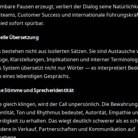
bare Pausen erzeugt, verliert der Dialog seine Natürlichke
steams, Customer Success und internationale Führungskräft
ied sofort spürbar.
elle Übersetzung
bestehen nicht aus isolierten Sätzen. Sie sind Austausche v
ge, Klarstellungen, Implikationen und interner Terminologi
es System übersetzt nicht nur Wörter — es interpretiert Be
b eines lebendigen Gesprächs.
he Stimme und Sprecheridentität
e gleich klingen, wird der Call unpersönlich. Die Bewahrung
ntität, Ton und Rhythmus bedeutet, Autorität, Empathie u
digkeit zu erhalten. Das wiegt deutlich schwerer als es sc
dere in Verkauf, Partnerschaften und Kommunikation auf
sebene.