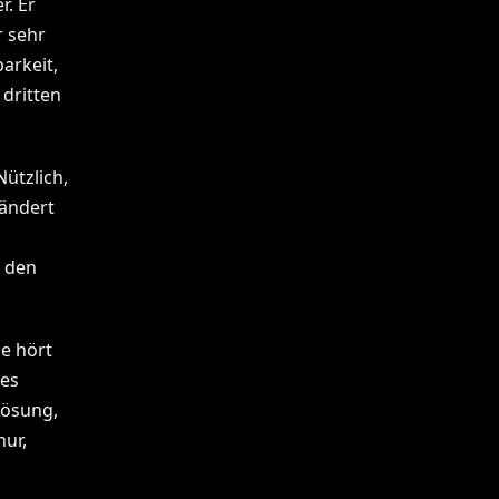
r. Er
r sehr
arkeit,
dritten
Nützlich,
rändert
t den
ie hört
des
Lösung,
ur,