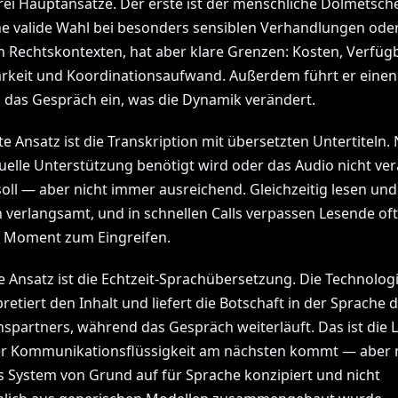
rei Hauptansätze. Der erste ist der menschliche Dolmetsche
ine valide Wahl bei besonders sensiblen Verhandlungen ode
n Rechtskontexten, hat aber klare Grenzen: Kosten, Verfügb
arkeit und Koordinationsaufwand. Außerdem führt er einen 
n das Gespräch ein, was die Dynamik verändert.
e Ansatz ist die Transkription mit übersetzten Untertiteln. 
uelle Unterstützung benötigt wird oder das Audio nicht ve
oll — aber nicht immer ausreichend. Gleichzeitig lesen und
 verlangsamt, und in schnellen Calls verpassen Lesende of
n Moment zum Eingreifen.
e Ansatz ist die Echtzeit-Sprachübersetzung. Die Technolog
pretiert den Inhalt und liefert die Botschaft in der Sprache 
spartners, während das Gespräch weiterläuft. Das ist die 
er Kommunikationsflüssigkeit am nächsten kommt — aber n
 System von Grund auf für Sprache konzipiert und nicht