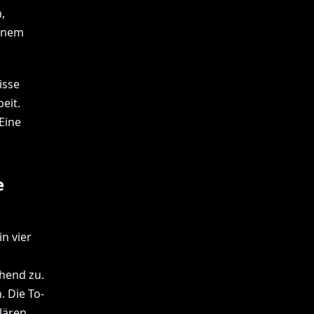
,
einem
isse
eit.
Eine
e
n vier
hend zu.
 Die To-
lären,