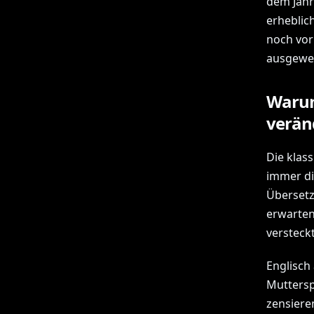
dem Jahr
erheblic
noch vor
ausgewei
Warum
verän
Die klas
immer di
Übersetz
erwarten
versteck
Englisch
Muttersp
zensiere