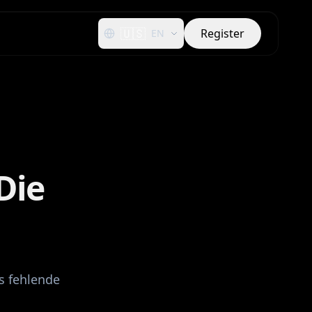
🇺🇸
Register
EN
Die
s fehlende