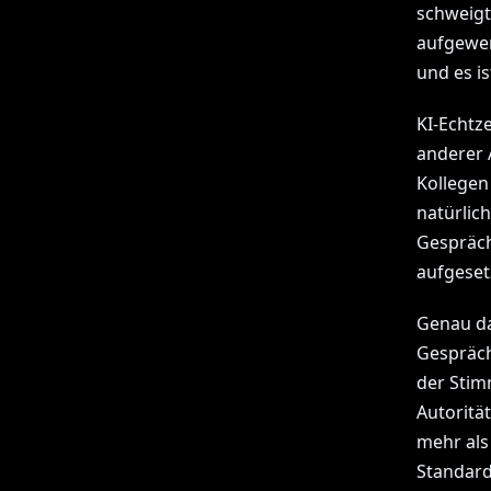
schweigt,
aufgewen
und es is
KI-Echtz
anderer 
Kollegen
natürlic
Gespräch
aufgeset
Genau da
Gespräch
der Stimm
Autoritä
mehr als
Standard