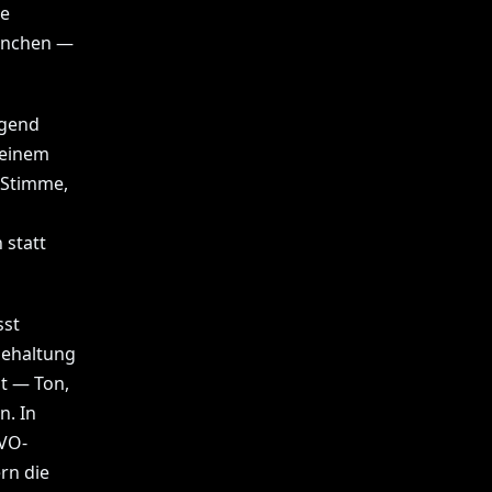
ie
ranchen —
egend
 einem
 Stimme,
statt
sst
behaltung
gt — Ton,
n. In
VO-
rn die