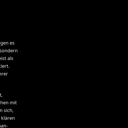
ngen es
 sondern
st als
iert.
hrer
t,
chen mit
n sich,
 klären
man-