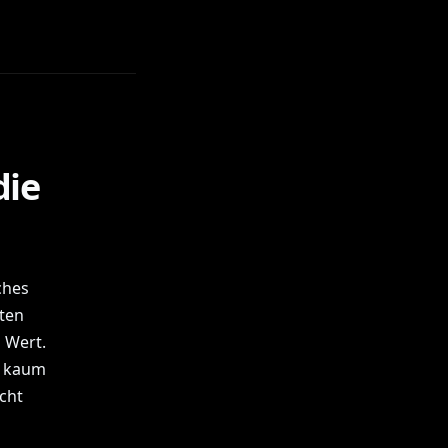
die
ches
ten
 Wert.
ie kaum
cht