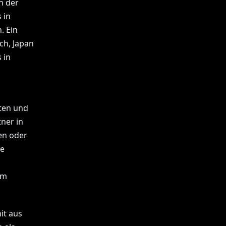
n der
 in
. Ein
ch, Japan
 in
ten und
ner in
en oder
ne
um
it aus