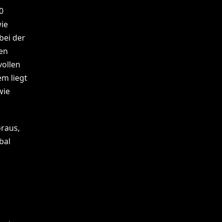
0
wie
bei der
en
vollen
em liegt
wie
oraus,
bal
.