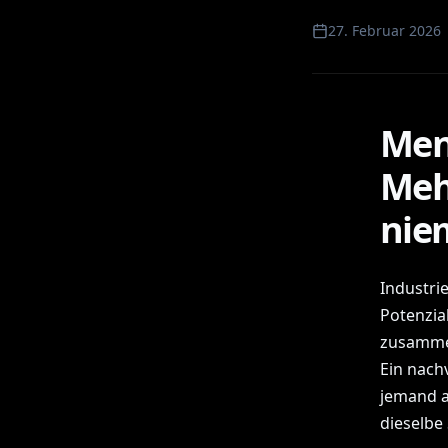
27. Februar 2026
Men
Meh
nie
Industrie
Potenzia
zusammen
Ein nachv
jemand a
dieselbe