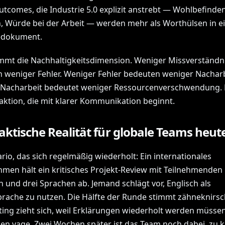
utcomes, die Industrie 5.0 explizit anstrebt — Wohlbefinden
n, Würde bei der Arbeit — werden mehr als Worthülsen in 
edokument.
mt die Nachhaltigkeitsdimension. Weniger Missverständn
 weniger Fehler. Weniger Fehler bedeuten weniger Nacharb
Nacharbeit bedeutet weniger Ressourcenverschwendung. 
aktion, die mit klarer Kommunikation beginnt.
aktische Realität für globale Teams heut
rio, das sich regelmäßig wiederholt: Ein internationales
men hält ein kritisches Projekt-Review mit Teilnehmenden i
n und drei Sprachen ab. Jemand schlägt vor, Englisch als
prache zu nutzen. Die Hälfte der Runde stimmt zähneknirsc
ing zieht sich, weil Erklärungen wiederholt werden müssen.
ben vage. Zwei Wochen später ist das Team noch dabei, zu k