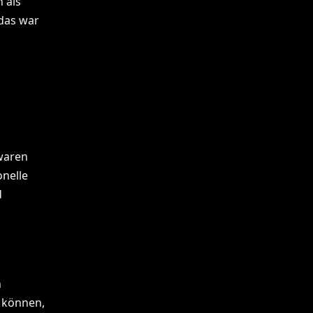
 als
das war
waren
onelle
d
n
n können,