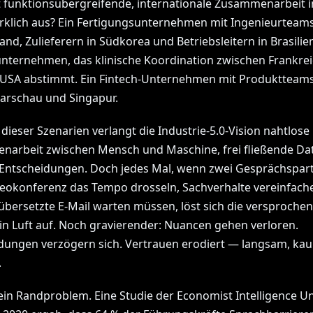
t funktionsübergreifende, internationale Zusammenarbeit i
irklich aus? Ein Fertigungsunternehmen mit Ingenieurteams
nd, Zulieferern in Südkorea und Betriebsleitern in Brasilien
ternehmen, das klinische Koordination zwischen Frankrei
USA abstimmt. Ein Fintech-Unternehmen mit Produktteams
arschau und Singapur.
dieser Szenarien verlangt die Industrie-5.0-Vision nahtlose
arbeit zwischen Mensch und Maschine, frei fließende Da
 Entscheidungen. Doch jedes Mal, wenn zwei Gesprächspart
deokonferenz das Tempo drosseln, Sachverhalte vereinfach
 übersetzte E-Mail warten müssen, löst sich die versproche
z in Luft auf. Noch gravierender: Nuancen gehen verloren.
dungen verzögern sich. Vertrauen erodiert — langsam, ka
.
kein Randproblem. Eine Studie der Economist Intelligence Un