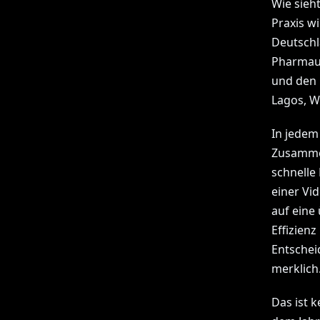
Wie sieh
Praxis w
Deutschla
Pharmaun
und den 
Lagos, W
In jedem 
Zusammen
schnelle
einer Vi
auf eine
Effizien
Entschei
merklich
Das ist 