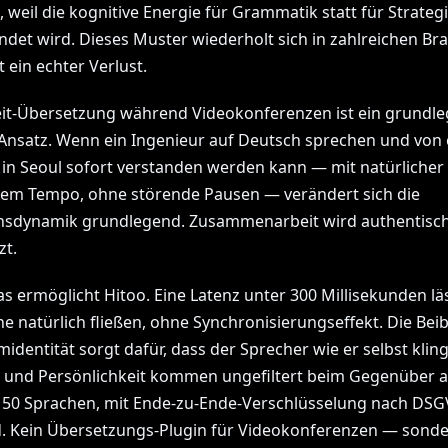
 weil die kognitive Energie für Grammatik statt für Strateg
det wird. Dieses Muster wiederholt sich in zahlreichen B
t ein echter Verlust.
eit-Übersetzung während Videokonferenzen ist ein grundl
Ansatz. Wenn ein Ingenieur auf Deutsch sprechen und von
 in Seoul sofort verstanden werden kann — mit natürlicher
hem Tempo, ohne störende Pausen — verändert sich die
sdynamik grundlegend. Zusammenarbeit wird authentisch 
zt.
s ermöglicht Hitoo. Eine Latenz unter 300 Millisekunden lä
e natürlich fließen, ohne Synchronisierungseffekt. Die Bei
identität sorgt dafür, dass der Sprecher wie er selbst klin
t und Persönlichkeit kommen ungefiltert beim Gegenüber a
 50 Sprachen, mit Ende-zu-Ende-Verschlüsselung nach DSG
. Kein Übersetzungs-Plugin für Videokonferenzen — sonde