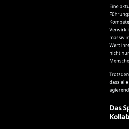
Eine akt
Führungsk
Kompeten
Verwirkl
massiv i
Wert ihre
nicht nur
Menschen
Trotzdem
dass all
agierend
Das S
Kolla