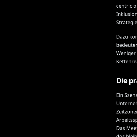
centric o
Inklusio
Strategi
Dazu kom
bedeuten
Weniger 
Kettenre
Die pr
Ein Szena
Unterneh
Zeitzone
Arbeitss
Das Meet
dos blei