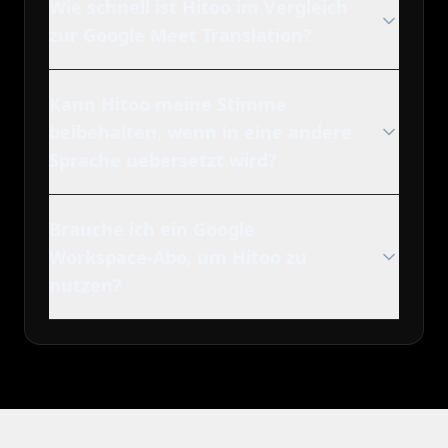
Wie schnell ist Hitoo im Vergleich
zur Google Meet Translation?
Kann Hitoo meine Stimme
beibehalten, wenn in eine andere
Sprache uebersetzt wird?
Brauche ich ein Google
Workspace-Abo, um Hitoo zu
nutzen?