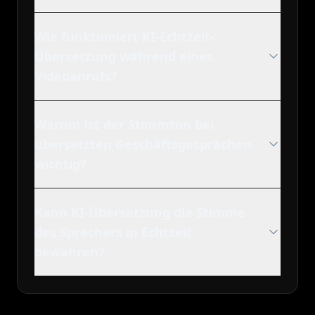
Wie funktioniert KI-Echtzeit-
Übersetzung während eines
Videoanrufs?
Warum ist der Stimmton bei
übersetzten Geschäftsgesprächen
wichtig?
Kann KI-Übersetzung die Stimme
des Sprechers in Echtzeit
bewahren?