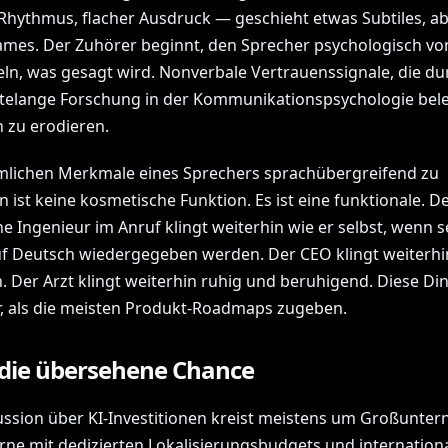
Rhythmus, flacher Ausdruck — geschieht etwas Subtiles, a
mes. Der Zuhörer beginnt, den Sprecher psychologisch vo
ln, was gesagt wird. Nonverbale Vertrauenssignale, die du
telange Forschung in der Kommunikationspsychologie bele
 zu erodieren.
mlichen Merkmale eines Sprechers sprachübergreifend zu
ist keine kosmetische Funktion. Es ist eine funktionale. D
e Ingenieur im Anruf klingt weiterhin wie er selbst, wenn s
f Deutsch wiedergegeben werden. Der CEO klingt weiterhi
. Der Arzt klingt weiterhin ruhig und beruhigend. Diese Di
r, als die meisten Produkt-Roadmaps zugeben.
die übersehene Chance
ussion über KI-Investitionen kreist meistens um Großunte
ne mit dedizierten Lokalisierungsbudgets und internation