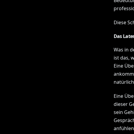
Bedeutun
professi
Diese Sch
Das Late
Was in d
ist das, 
Eine Übe
ankommt,
natürlic
Eine Übe
dieser G
sein Geh
Gespräch
anfühlen