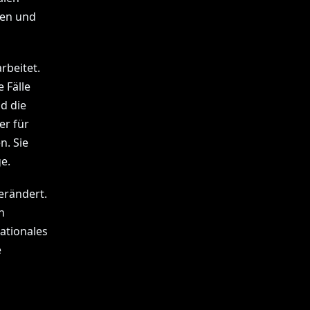
nen und
rbeitet.
 Fälle
nd die
er für
n. Sie
e.
erändert.
n
ationales
e