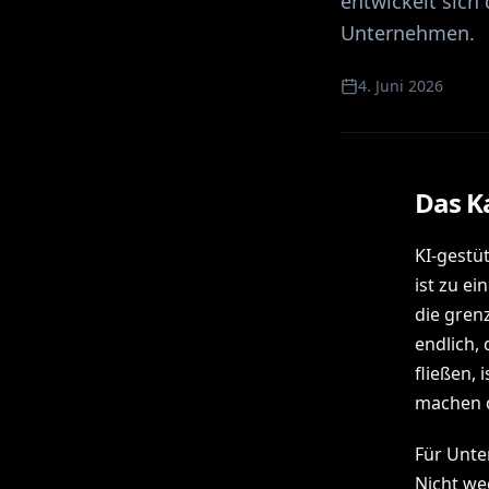
entwickelt sich
Unternehmen.
4. Juni 2026
Das Ka
KI-gestü
ist zu e
die gren
endlich,
fließen, 
machen d
Für Unte
Nicht we