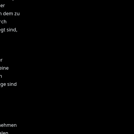
ber
n dem zu
rch
gt sind,
er
eine
n
nge sind
rnehmen
alen