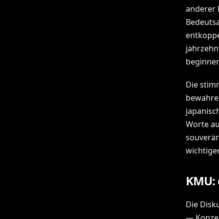
anderer 
Bedeutsa
entkoppe
jahrzehn
beginnen
Die stim
bewahren 
japanisch
Worte au
souverän
wichtige
KMU: 
Die Disk
— Konzer