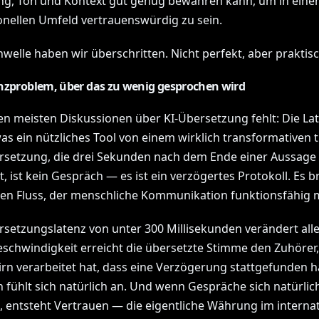
g, Ton und Kontext gut genug bewahren kann, um in ein
onellen Umfeld vertrauenswürdig zu sein.
welle haben wir überschritten. Nicht perfekt, aber praktisc
nzproblem, über das zu wenig gesprochen wird
en meisten Diskussionen über KI-Übersetzung fehlt: Die La
was ein nützliches Tool von einem wirklich transformativen t
rsetzung, die drei Sekunden nach dem Ende einer Aussage
 ist kein Gespräch — es ist ein verzögertes Protokoll. Es b
hen Fluss, der menschliche Kommunikation funktionsfähig 
rsetzungslatenz von unter 300 Millisekunden verändert alle
eschwindigkeit erreicht die übersetzte Stimme den Zuhörer
irn verarbeitet hat, dass eine Verzögerung stattgefunden h
 fühlt sich natürlich an. Und wenn Gespräche sich natürlic
, entsteht Vertrauen — die eigentliche Währung im interna