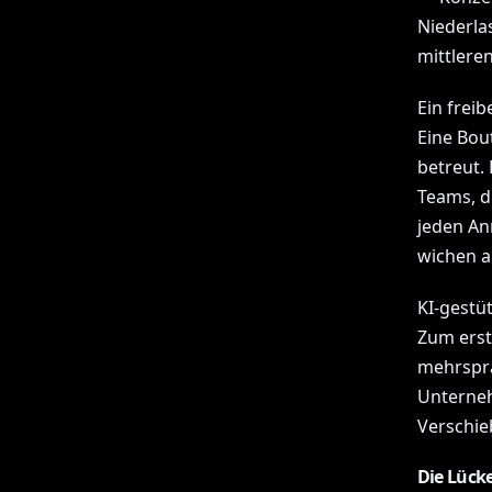
Niederla
mittlere
Ein freib
Eine Bou
betreut. 
Teams, d
jeden An
wichen a
KI-gestü
Zum erst
mehrspra
Unterneh
Verschie
Die Lücke