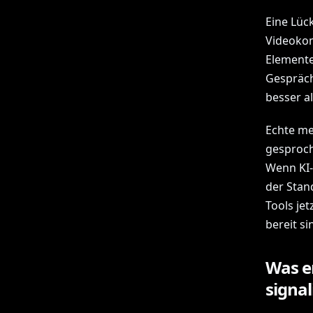
Eine Lück
Videokom
Elemente
Gespräch
besser al
Echte me
gesproch
Wenn KI-
der Stan
Tools je
bereit s
Was er
signal