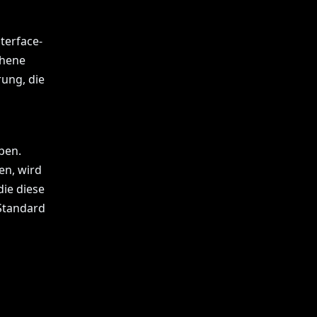
terface-
chene
ung, die
ben.
en, wird
ie diese
 Standard