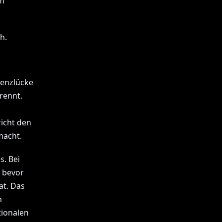
em
h.
tenzlücke
rennt.
richt den
macht.
s. Bei
, bevor
at. Das
h
tionalen