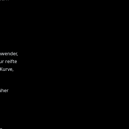
nwender,
r reifte
Kurve,
üher