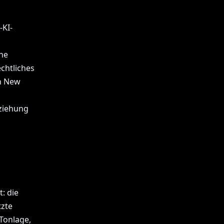
-KI-
he
chtliches
in New
eziehung
: die
tzte
Tonlage,