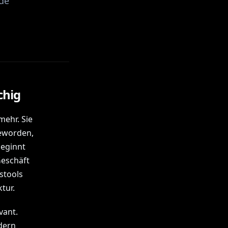
nde
chig
mehr. Sie
geworden,
beginnt
Geschäft
stools
tur.
vant.
dern