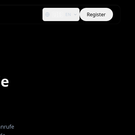
🇺🇸
Register
EN
ie
anrufe