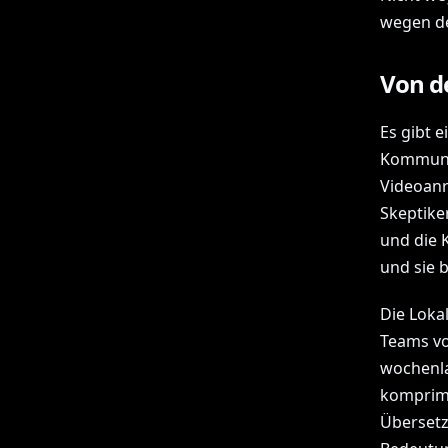
wegen de
Von de
Es gibt 
Kommunik
Videoanr
Skeptiker
und die 
und sie b
Die Lokal
Teams vo
wochenla
komprimi
Übersetz