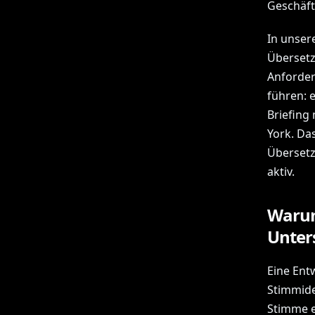
Geschäft
In unser
Übersetz
Anforder
führen: 
Briefing
York. Da
Übersetz
aktiv.
Warum
Unters
Eine Entw
Stimmide
Stimme e