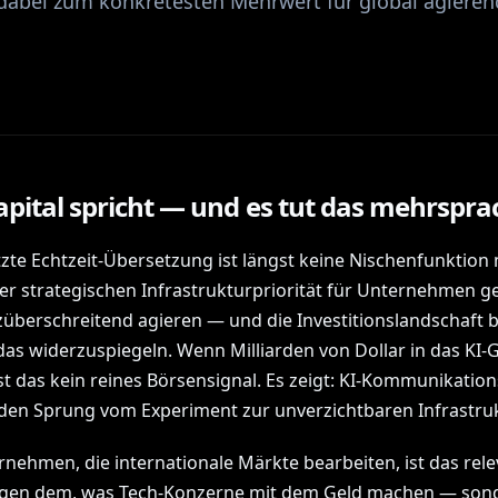
 dabei zum konkretesten Mehrwert für global agiere
pital spricht — und es tut das mehrspra
tzte Echtzeit-Übersetzung ist längst keine Nischenfunktion 
iner strategischen Infrastrukturpriorität für Unternehmen 
züberschreitend agieren — und die Investitionslandschaft 
 das widerzuspiegeln. Wenn Milliarden von Dollar in das KI-
ist das kein reines Börsensignal. Es zeigt: KI-Kommunikation
en Sprung vom Experiment zur unverzichtbaren Infrastruk
rnehmen, die internationale Märkte bearbeiten, ist das rele
gen dem, was Tech-Konzerne mit dem Geld machen — son