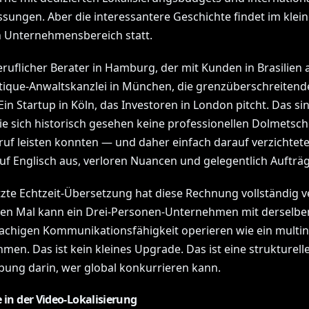
ssungen. Aber die interessantere Geschichte findet im klei
n Unternehmensbereich statt.
eruflicher Berater in Hamburg, der mit Kunden in Brasilien a
tique-Anwaltskanzlei in München, die grenzüberschreitende
Ein Startup in Köln, das Investoren in London pitcht. Das si
ie sich historisch gesehen keine professionellen Dolmetsch
ruf leisten konnten — und daher einfach darauf verzichtete
uf Englisch aus, verloren Nuancen und gelegentlich Aufträg
tzte Echtzeit-Übersetzung hat diese Rechnung vollständig v
en Mal kann ein Drei-Personen-Unternehmen mit derselbe
chigen Kommunikationsfähigkeit operieren wie ein multin
men. Das ist kein kleines Upgrade. Das ist eine strukturell
bung darin, wer global konkurrieren kann.
 in der Video-Lokalisierung