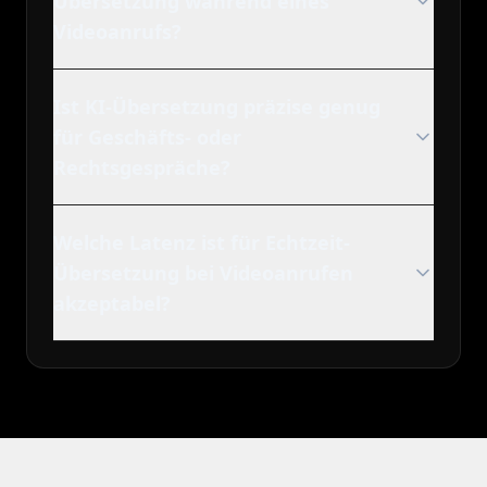
Übersetzung während eines
Videoanrufs?
Ist KI-Übersetzung präzise genug
für Geschäfts- oder
Rechtsgespräche?
Welche Latenz ist für Echtzeit-
Übersetzung bei Videoanrufen
akzeptabel?