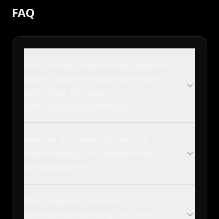
FAQ
Was ist der Unterschied zwischen
Apples Übersetzungsfunktionen
und einer Echtzeit-
Übersetzungsplattform?
Warum ist Latenz bei der KI-
Übersetzung für Videoanrufe so
entscheidend?
Was bedeutet Stimm-
Identitätserhaltung bei der KI-